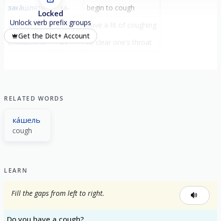
зака́шлять
за-
begin to cough
Locked
Unlock verb prefix groups
зака́шляться
за-
have a fit of coughing
Get the Dict+ Account
отка́шлять
от-
to clear one's throat
RELATED WORDS
ка́шель
cough
LEARN
Fill the gaps from left to right.
Do you have a cough?