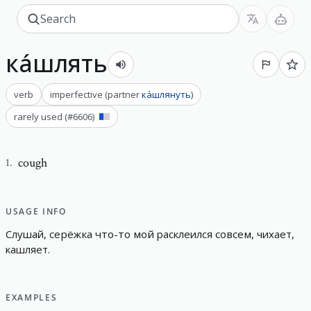
ка́шлять
verb
imperfective
(
partner
ка́шлянуть
)
rarely used
(#
6606
)
cough
1
.
USAGE INFO
Слушай
,
серёжка
что-то
мой
расклеился
совсем
,
чихает
,
кашляет
.
EXAMPLES