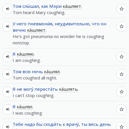
Том
слы́шал
,
как
Мэри
ка́шляет
.
Tom heard Mary coughing.
У
него
пневмони́я
,
неудивительно
,
что
он
вечно
ка́шляет
.
He's got pneumonia no wonder he is coughing
nonstop.
Я
ка́шляю
.
I am coughing.
Том
всю
ночь
ка́шлял
.
Tom coughed all night.
Я
не
могу́
переста́ть
ка́шлять
.
I can't stop coughing.
Я
ка́шлял
.
I was coughing.
Тебе
надо
бы
сходи́ть
к
врачу́
,
ты
весь
день