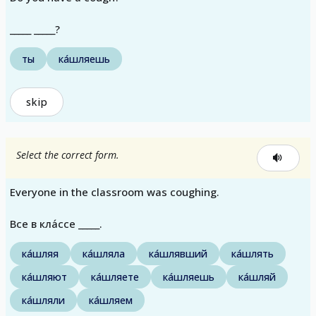
_____ _____?
ты
ка́шляешь
skip
Select the correct form.
Everyone in the classroom was coughing.
Все в кла́ссе _____.
ка́шляя
ка́шляла
ка́шлявший
ка́шлять
ка́шляют
ка́шляете
ка́шляешь
ка́шляй
ка́шляли
ка́шляем