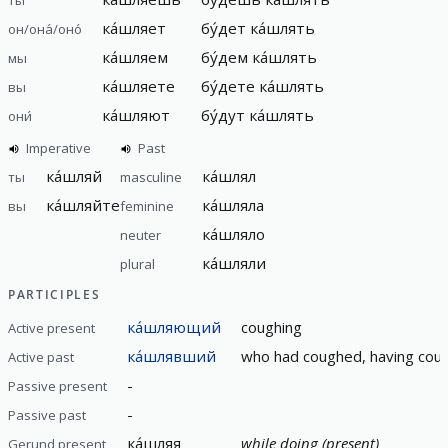
ка́шляет
бу́дет ка́шлять
он/она́/оно́
ка́шляем
бу́дем ка́шлять
мы
ка́шляете
бу́дете ка́шлять
вы
ка́шляют
бу́дут ка́шлять
они́
Imperative
Past
ка́шляй
ка́шлял
ты
masculine
ка́шляйте
ка́шляла
вы
feminine
ка́шляло
neuter
ка́шляли
plural
PARTICIPLES
ка́шляющий
coughing
Active present
ка́шлявший
who had coughed, having cou
Active past
-
Passive present
-
Passive past
ка́шляя
while doing (present)
Gerund present