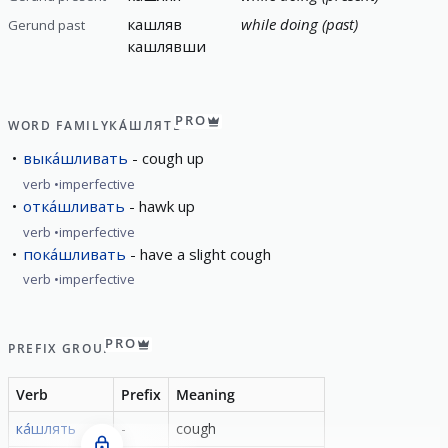
кашляв
while doing (past)
Gerund past
кашлявши
PRO
WORD FAMILY
КА́ШЛЯТЬ
выка́шливать
cough up
verb
imperfective
отка́шливать
hawk up
verb
imperfective
пока́шливать
have a slight cough
verb
imperfective
PRO
PREFIX GROUP
Verb
Prefix
Meaning
ка́шлять
-
cough