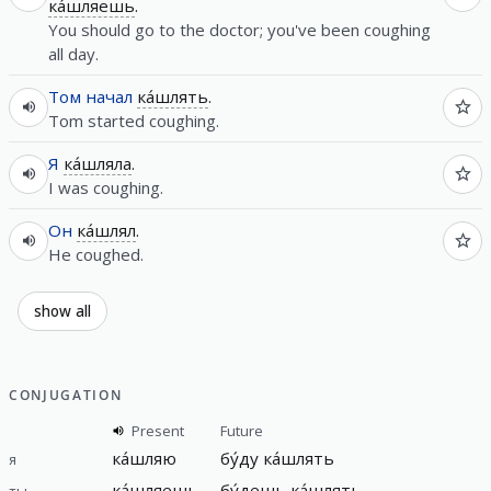
ка́шляешь
.
You should go to the doctor; you've been coughing
all day.
Том
начал
ка́шлять
.
Tom started coughing.
Я
ка́шляла
.
I was coughing.
Он
ка́шлял
.
He coughed.
show all
CONJUGATION
Present
Future
ка́шляю
бу́ду ка́шлять
я
ка́шляешь
бу́дешь ка́шлять
ты