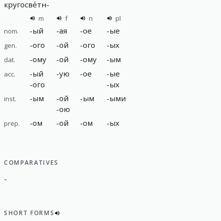
кругосве́тн
-
m
f
n
pl
-
ый
-
ая
-
ое
-
ые
nom.
-
ого
-
ой
-
ого
-
ых
gen.
-
ому
-
ой
-
ому
-
ым
dat.
-
ый
-
ую
-
ое
-
ые
acc.
-
ого
-
ых
-
ым
-
ой
-
ым
-
ыми
inst.
-
ою
-
ом
-
ой
-
ом
-
ых
prep.
COMPARATIVES
-
SHORT FORMS