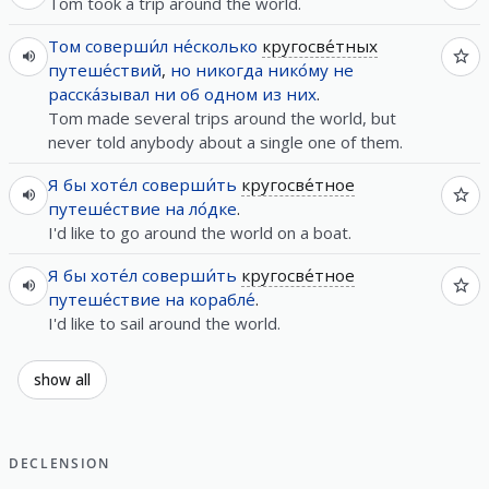
Tom took a trip around the world.
Том
соверши́л
не́сколько
кругосве́тных
путеше́ствий
,
но
никогда
нико́му
не
расска́зывал
ни
об
одном
из
них
.
Tom made several trips around the world, but
never told anybody about a single one of them.
Я
бы
хоте́л
соверши́ть
кругосве́тное
путеше́ствие
на
ло́дке
.
I'd like to go around the world on a boat.
Я
бы
хоте́л
соверши́ть
кругосве́тное
путеше́ствие
на
корабле́
.
I'd like to sail around the world.
show all
DECLENSION