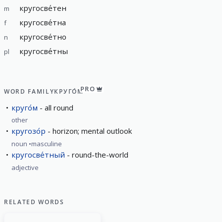
кругосве́тен
m
кругосве́тна
f
кругосве́тно
n
кругосве́тны
pl
PRO
WORD FAMILY
КРУГО́М
круго́м
аll round
other
кругозо́р
horizon; mental outlook
noun
masculine
кругосве́тный
round-the-world
adjective
RELATED WORDS