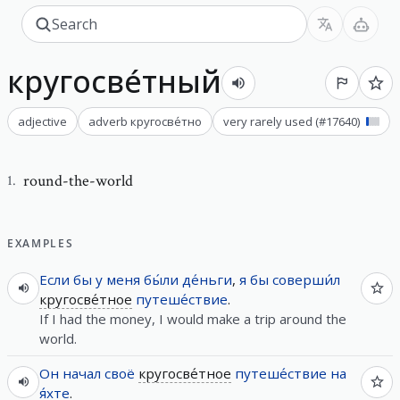
кругосве́тный
adjective
adverb
кругосве́тно
very rarely used
(#
17640
)
round-the-world
1
.
EXAMPLES
Если
бы
у
меня
бы́ли
де́ньги
,
я
бы
соверши́л
кругосве́тное
путеше́ствие
.
If I had the money, I would make a trip around the
world.
Он
начал
своё
кругосве́тное
путеше́ствие
на
я́хте
.