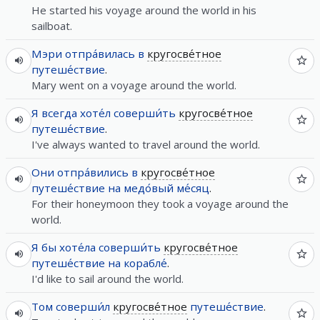
He started his voyage around the world in his
sailboat.
Мэри
отпра́вилась
в
кругосве́тное
путеше́ствие
.
Mary went on a voyage around the world.
Я
всегда
хоте́л
соверши́ть
кругосве́тное
путеше́ствие
.
I've always wanted to travel around the world.
Они
отпра́вились
в
кругосве́тное
путеше́ствие
на
медо́вый
ме́сяц
.
For their honeymoon they took a voyage around the
world.
Я
бы
хоте́ла
соверши́ть
кругосве́тное
путеше́ствие
на
корабле́
.
I'd like to sail around the world.
Том
соверши́л
кругосве́тное
путеше́ствие
.