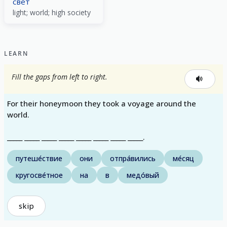
свет
light; world; high society
LEARN
Fill the gaps from left to right.
For their honeymoon they took a voyage around the
world.
_____ _____ _____ _____ _____ _____ _____ _____.
путеше́ствие
они
отпра́вились
ме́сяц
кругосве́тное
на
в
медо́вый
skip