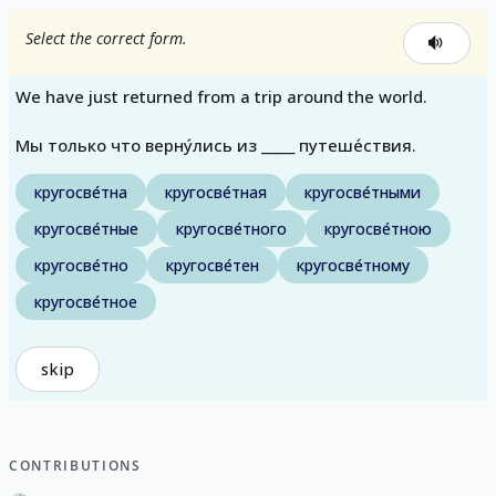
Select the correct form.
We have just returned from a trip around the world.
Мы только что верну́лись из _____ путеше́ствия.
кругосве́тна
кругосве́тная
кругосве́тными
кругосве́тные
кругосве́тного
кругосве́тною
кругосве́тно
кругосве́тен
кругосве́тному
кругосве́тное
skip
CONTRIBUTIONS