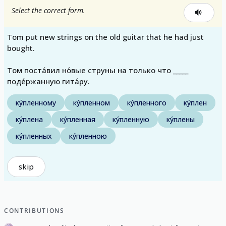
Select the correct form.
Tom put new strings on the old guitar that he had just
bought.
Том поста́вил но́вые струны на только что _____
поде́ржанную гита́ру.
ку́пленному
ку́пленном
ку́пленного
ку́плен
ку́плена
ку́пленная
ку́пленную
ку́плены
ку́пленных
ку́пленною
skip
CONTRIBUTIONS