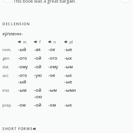
This book was a great bargain.
DECLENSION
ку́пленн
-
m
f
n
pl
-
ый
-
ая
-
ое
-
ые
nom.
-
ого
-
ой
-
ого
-
ых
gen.
-
ому
-
ой
-
ому
-
ым
dat.
-
ого
-
ую
-
ое
-
ых
acc.
-
ый
-
ые
-
ым
-
ой
-
ым
-
ыми
inst.
-
ою
-
ом
-
ой
-
ом
-
ых
prep.
SHORT FORMS