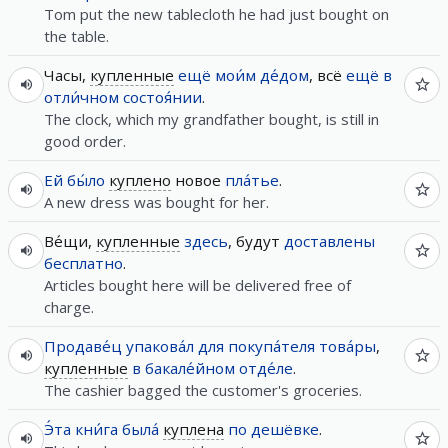
Tom put the new tablecloth he had just bought on
the table.
Часы,
купленные
ещё
мои́м
де́дом
, всё
ещё
в
отли́чном
состоя́нии
.
The clock, which my grandfather bought, is still in
good order.
Ей
бы́ло
куплено
новое
пла́тье
.
A new dress was bought for her.
Ве́щи,
купленные
здесь
, будут
доставлены
бесплатно
.
Articles bought here will be delivered free of
charge.
Продаве́ц
упакова́л
для
покупа́теля
това́ры
,
купленные
в
бакале́йном
отде́ле
.
The cashier bagged the customer's groceries.
Э́та
кни́га
была́
куплена
по
дешёвке
.