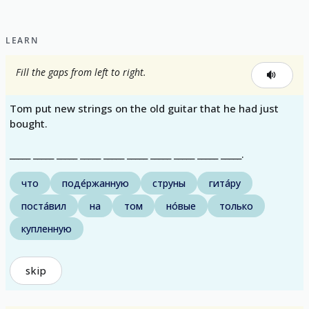
show all
LEARN
Fill the gaps from left to right.
Tom put new strings on the old guitar that he had just
bought.
_____ _____ _____ _____ _____ _____ _____ _____ _____ _____.
что
поде́ржанную
струны
гита́ру
поста́вил
на
том
но́вые
только
купленную
skip