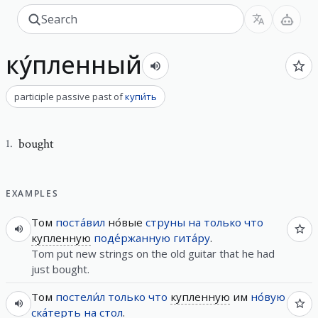
ку́пленный
participle passive past
of
купи́ть
bought
1
.
EXAMPLES
Том
поста́вил
но́вые
струны
на
только что
купленную
поде́ржанную
гита́ру
.
Tom put new strings on the old guitar that he had
just bought.
Том
постели́л
только что
купленную
им
но́вую
ска́терть
на
стол
.