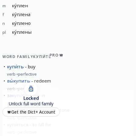
ку́плен
m
ку́плена
f
ку́плено
n
ку́плены
pl
PRO
WORD FAMILY
КУПИ́ТЬ
купи́ть
buy
verb
perfective
вы́купить
redeem
verb
perfective
закупи́ть
buy in
Locked
verb
perfective
Unlock full word family
искупи́ть
to redeem/atone
Get the Dict+ Account
verb
perfective
купи́ться
to fall for
verb
perfective