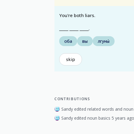
You're both liars.
_____ _____ _____.
оба
вы
лгуны́
skip
CONTRIBUTIONS
Sandy edited related words and noun 
Sandy edited noun basics 5 years ago