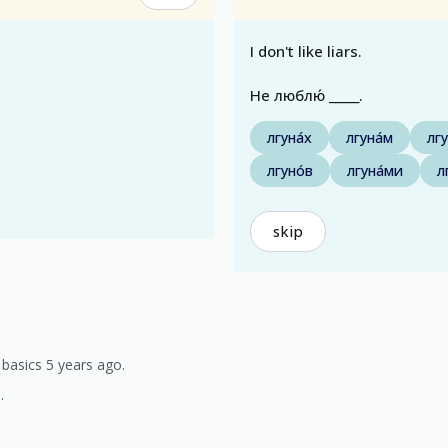
I don't like liars.
Не люблю́ _____.
лгуна́х
лгуна́м
лгу
лгуно́в
лгуна́ми
л
skip
basics 5 years ago.
.