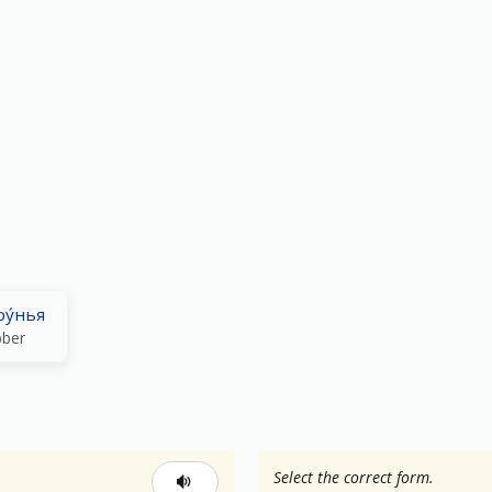
ру́нья
bber
Select the correct form.