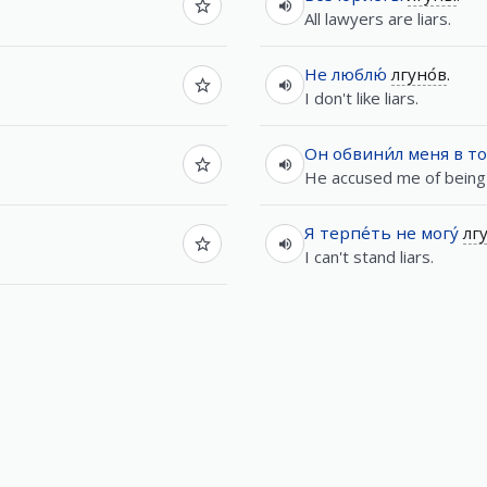
All lawyers are liars.
Не
люблю́
лгуно́в
.
I don't like liars.
Он
обвини́л
меня
в
т
He accused me of being a
Я
терпе́ть
не
могу́
лгу
I can't stand liars.