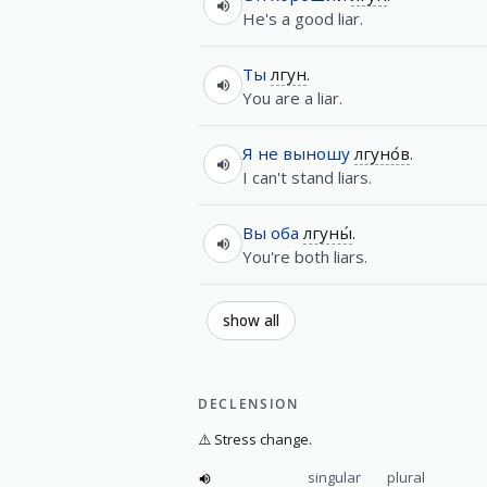
He's a good liar.
Ты
лгун
.
You are a liar.
Я
не
выношу
лгуно́в
.
I can't stand liars.
Вы
оба
лгуны́
.
You're both liars.
show all
DECLENSION
⚠️
Stress change.
singular
plural