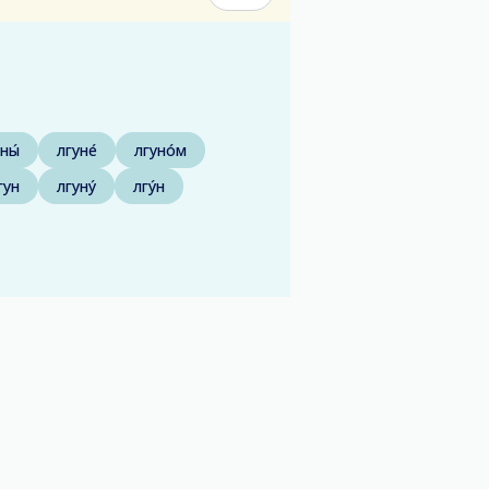
ны́
лгуне́
лгуно́м
гун
лгуну́
лгу́н