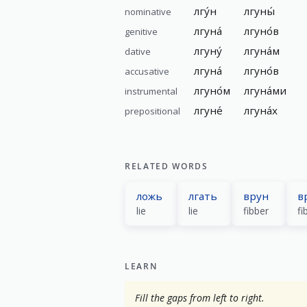
лгу́н
лгуны́
nominative
лгуна́
лгуно́в
genitive
лгуну́
лгуна́м
dative
лгуна́
лгуно́в
accusative
лгуно́м
лгуна́ми
instrumental
лгуне́
лгуна́х
prepositional
RELATED WORDS
ложь
лгать
врун
в
lie
lie
fibber
fi
LEARN
Fill the gaps from left to right.