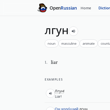
Open
Russian
Home
Dictio
лгун
noun
masculine
animate
count
liar
1
.
EXAMPLES
Лгун
!
Liar!
Он
хоро́ший
лгун
.