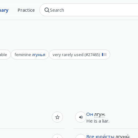
nary
Practice
able
feminine
лгунья
very rarely used
(#
27465
)
Он
лгун
.
He is a liar.
Все
юри́сты
лгуны́
.