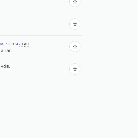
ом
,
что
я
лгун
.
 liar.
но́в
.