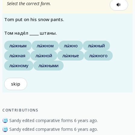
Select the correct form.
Tom put on his snow pants.
Том наде́л _____ штаны.
лы́жным
лы́жном
лы́жно
лы́жный
лы́жная
лы́жной
лы́жные
лы́жного
лы́жному
лы́жными
skip
CONTRIBUTIONS
Sandy edited comparative forms 6 years ago.
Sandy edited comparative forms 6 years ago.