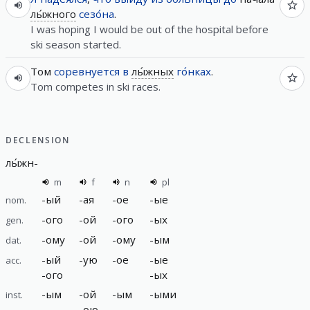
лы́жного
сезо́на
.
I was hoping I would be out of the hospital before
ski season started.
Том
соревнуется
в
лы́жных
го́нках
.
Tom competes in ski races.
DECLENSION
лы́жн
-
m
f
n
pl
-
ый
-
ая
-
ое
-
ые
nom.
-
ого
-
ой
-
ого
-
ых
gen.
-
ому
-
ой
-
ому
-
ым
dat.
-
ый
-
ую
-
ое
-
ые
acc.
-
ого
-
ых
-
ым
-
ой
-
ым
-
ыми
inst.
-
ою