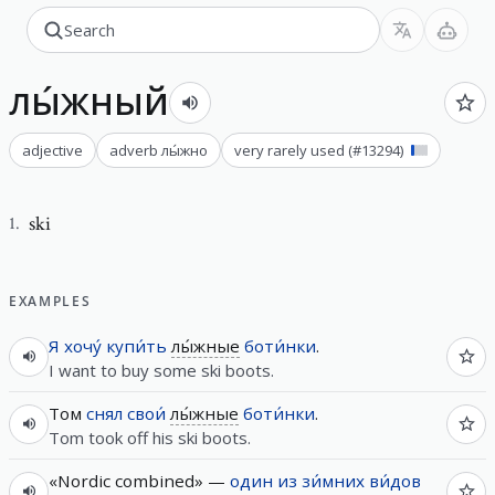
лы́жный
adjective
adverb
лы́жно
very rarely used
(#
13294
)
ski
1
.
EXAMPLES
Я
хочу́
купи́ть
лы́жные
боти́нки
.
I want to buy some ski boots.
Том
снял
свои́
лы́жные
боти́нки
.
Tom took off his ski boots.
«Nordic combined» —
один
из
зи́мних
ви́дов