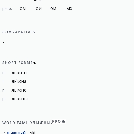
-
ом
-
ой
-
ом
-
ых
prep.
COMPARATIVES
-
SHORT FORMS
лы́жен
m
лы́жна
f
лы́жно
n
лы́жны
pl
PRO
WORD FAMILY
ЛЫ́ЖНЫЙ
лы́жный
ski