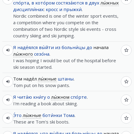
спо́рта
,
в
кото́ром
состяза́ются
в
двух
лы́жных
дисципли́нах
:
кросс
и
прыжки́
.
Nordic combined is one of the winter sport events,
a competition where you compete on the
combination of two Nordic style ski events - cross
country skiing and ski jumping.
Я
наде́ялся
вы́йти
из
больни́цы
до
начала
лы́жного
сезо́на
.
I was hoping I would be out of the hospital before
ski season started.
Том наде́л
лы́жные
штаны
.
Tom put on his snow pants.
Я
чита́ю
кни́гу
о
лы́жном
спо́рте
.
I'm reading a book about skiing.
Э́то
лы́жные
боти́нки
Тома
.
These are Tom's ski boots.
Я
наде́ялся
,
что
вы́йду
из
больни́цы
до
начала