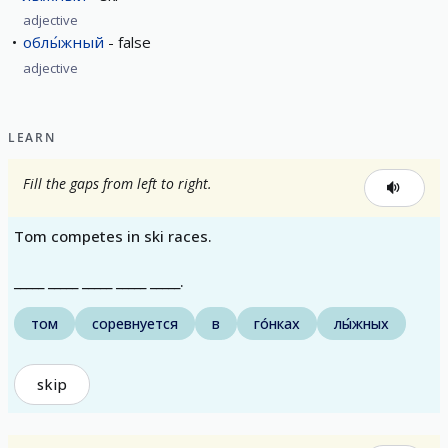
adjective
облы́жный
false
adjective
LEARN
Fill the gaps from left to right.
Tom competes in ski races.
_____ _____ _____ _____ _____.
том
соревнуется
в
го́нках
лы́жных
skip