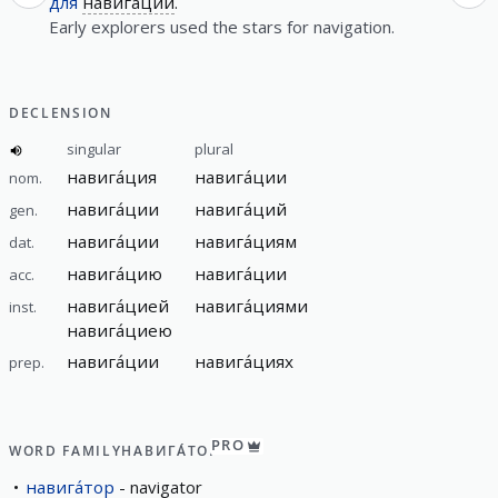
для
навига́ции
.
Early explorers used the stars for navigation.
DECLENSION
singular
plural
навига́ция
навига́ции
nom.
навига́ции
навига́ций
gen.
навига́ции
навига́циям
dat.
навига́цию
навига́ции
acc.
навига́цией
навига́циями
inst.
навига́циею
навига́ции
навига́циях
prep.
PRO
WORD FAMILY
НАВИГА́ТОР
навига́тор
navigator