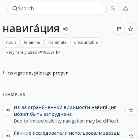
навига́ция
noun
feminine
inanimate
uncountable
very rarely used
(#
19653
)
navigation
,
pilotage proper
1
.
EXAMPLES
Из-за
ограни́ченной
ви́димости
навига́ция
мо́жет
быть
затруднена
.
Due to limited visibility navigation may be difficult.
Ра́нние
иссле́дователи
испо́льзовали
звёзды