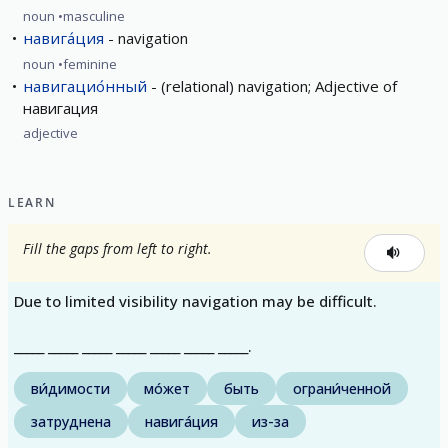
noun
masculine
навига́ция
navigation
noun
feminine
навигацио́нный
(relational) navigation; Adjective of
навигация
adjective
LEARN
Fill the gaps from left to right.
Due to limited visibility navigation may be difficult.
_____ _____ _____ _____ _____ _____ _____.
ви́димости
мо́жет
быть
ограни́ченной
затруднена
навига́ция
из-за