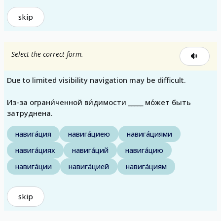
skip
Select the correct form.
Due to limited visibility navigation may be difficult.
Из-за ограни́ченной ви́димости _____ мо́жет быть
затруднена.
навига́ция
навига́циею
навига́циями
навига́циях
навига́ций
навига́цию
навига́ции
навига́цией
навига́циям
skip