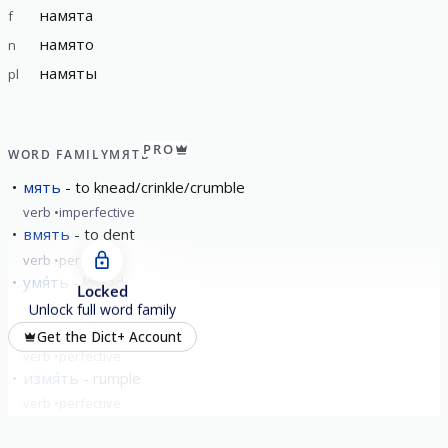
намята
f
намято
n
намяты
pl
PRO
WORD FAMILY
МЯТЬ
мять
to knead/crinkle/crumble
verb
imperfective
вмять
to dent
verb
perfective
умя́ть
knead
Locked
verb
perfective
Unlock full word family
замя́ть
hush up
Get the Dict+ Account
verb
perfective
измя́ть
rumple
verb
perfective
show all