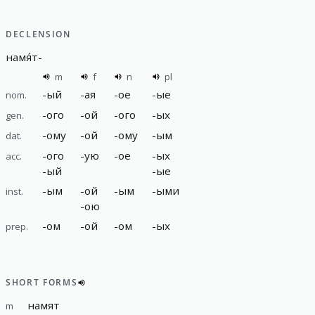
DECLENSION
намя́т
-
m
f
n
pl
-
ый
-
ая
-
ое
-
ые
nom.
-
ого
-
ой
-
ого
-
ых
gen.
-
ому
-
ой
-
ому
-
ым
dat.
-
ого
-
ую
-
ое
-
ых
acc.
-
ый
-
ые
-
ым
-
ой
-
ым
-
ыми
inst.
-
ою
-
ом
-
ой
-
ом
-
ых
prep.
SHORT FORMS
намят
m