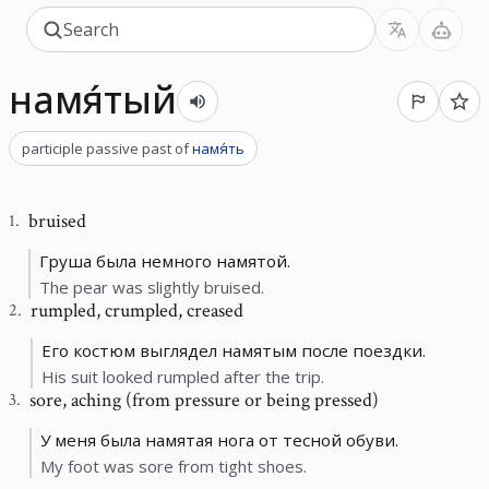
намя́тый
participle passive past
of
намя́ть
bruised
1
.
Груша была немного намятой.
The pear was slightly bruised.
rumpled
,
crumpled, creased
2
.
Его костюм выглядел намятым после поездки.
His suit looked rumpled after the trip.
sore
,
aching (from pressure or being pressed)
3
.
У меня была намятая нога от тесной обуви.
My foot was sore from tight shoes.