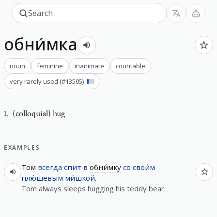
обни́мка
noun
feminine
inanimate
countable
very rarely used
(#
13505
)
(colloquial) hug
1
.
EXAMPLES
Том
всегда
спит
в
обни́мку
со
свои́м
плю́шевым
ми́шкой
.
Tom always sleeps hugging his teddy bear.