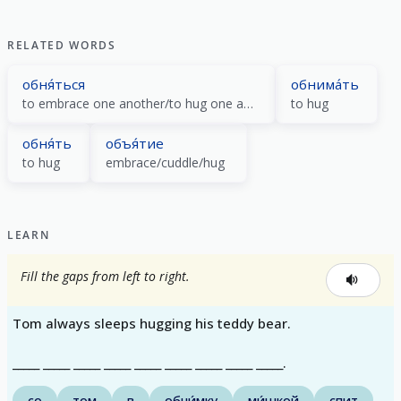
RELATED WORDS
обня́ться
обнима́ть
to embrace one another/to hug one another
to hug
обня́ть
объя́тие
to hug
embrace/cuddle/hug
LEARN
Fill the gaps from left to right.
Tom always sleeps hugging his teddy bear.
_____ _____ _____ _____ _____ _____ _____ _____ _____.
со
том
в
обни́мку
ми́шкой
спит