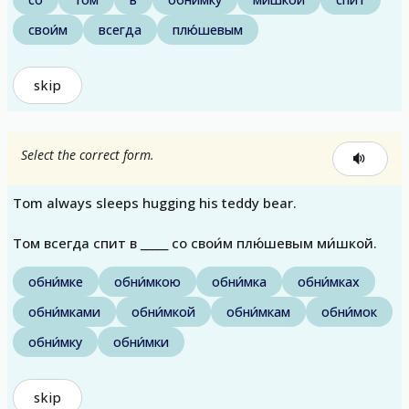
свои́м
всегда
плю́шевым
skip
Select the correct form.
Tom always sleeps hugging his teddy bear.
Том всегда спит в _____ со свои́м плю́шевым ми́шкой.
обни́мке
обни́мкою
обни́мка
обни́мках
обни́мками
обни́мкой
обни́мкам
обни́мок
обни́мку
обни́мки
skip