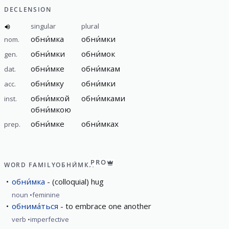
DECLENSION
singular
plural
обни́мка
обни́мки
nom.
обни́мки
обни́мок
gen.
обни́мке
обни́мкам
dat.
обни́мку
обни́мки
acc.
обни́мкой
обни́мками
inst.
обни́мкою
обни́мке
обни́мках
prep.
PRO
WORD FAMILY
ОБНИ́МКА
обни́мка
(colloquial) hug
noun
feminine
обнима́ться
to embrace one another
verb
imperfective