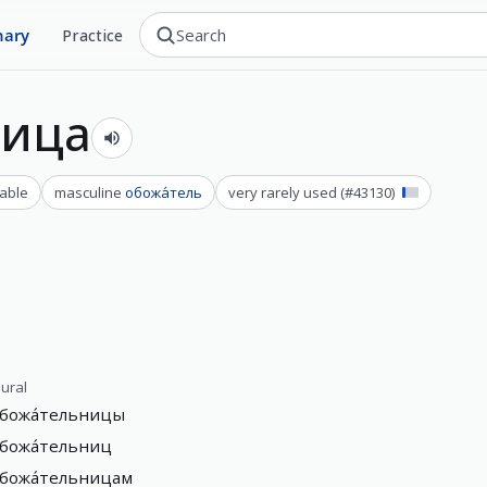
nary
Practice
ница
able
masculine
обожа́тель
very rarely used
(#
43130
)
lural
божа́тельницы
божа́тельниц
божа́тельницам