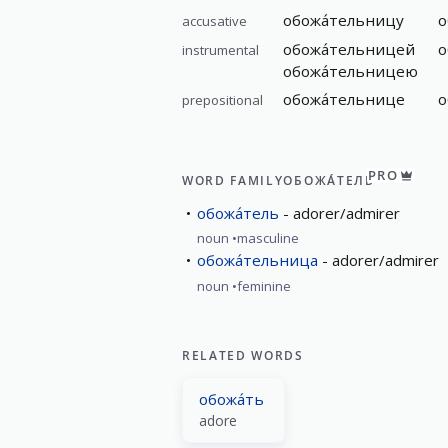
обожа́тельницу
о
accusative
обожа́тельницей
о
instrumental
обожа́тельницею
обожа́тельнице
о
prepositional
PRO
WORD FAMILY
ОБОЖА́ТЕЛЬ
обожа́тель
adorer/admirer
noun
masculine
обожа́тельница
adorer/admirer
noun
feminine
RELATED WORDS
обожа́ть
adore