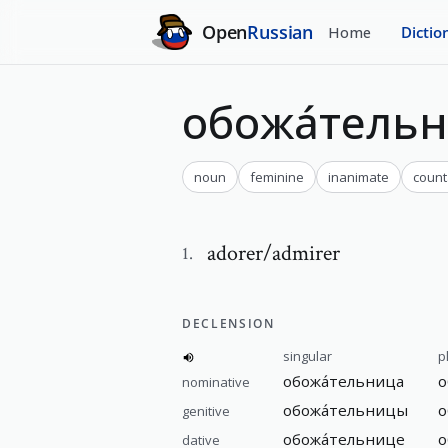
Open
Russian
Home
Dictio
обожа́тель
noun
feminine
inanimate
count
adorer/admirer
1
.
DECLENSION
singular
p
обожа́тельница
о
nominative
обожа́тельницы
о
genitive
обожа́тельнице
о
dative