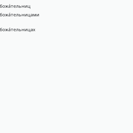
божа́тельниц
божа́тельницами
божа́тельницах