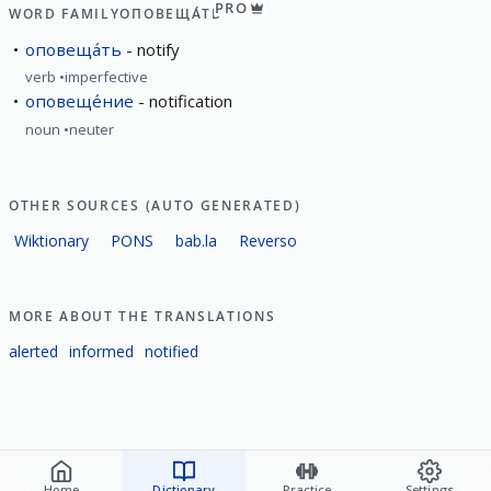
PRO
WORD FAMILY
ОПОВЕЩА́ТЬ
оповеща́ть
notify
verb
imperfective
оповеще́ние
notification
noun
neuter
OTHER SOURCES (AUTO GENERATED)
Wiktionary
PONS
bab.la
Reverso
MORE ABOUT THE TRANSLATIONS
alerted
informed
notified
Home
Dictionary
Practice
Settings