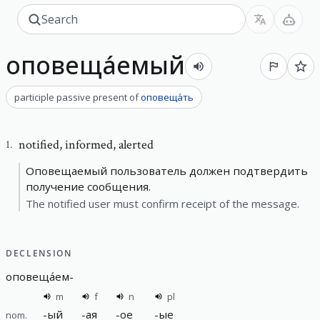
оповеща́емый
participle passive present
of
оповеща́ть
notified
,
informed, alerted
1
.
Оповещаемый пользователь должен подтвердить
получение сообщения.
The notified user must confirm receipt of the message.
DECLENSION
оповеща́ем
-
m
f
n
pl
-
ый
-
ая
-
ое
-
ые
nom.