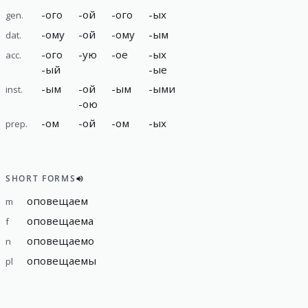
-
ого
-
ой
-
ого
-
ых
gen.
-
ому
-
ой
-
ому
-
ым
dat.
-
ого
-
ую
-
ое
-
ых
acc.
-
ый
-
ые
-
ым
-
ой
-
ым
-
ыми
inst.
-
ою
-
ом
-
ой
-
ом
-
ых
prep.
SHORT FORMS
оповещаем
m
оповещаема
f
оповещаемо
n
оповещаемы
pl