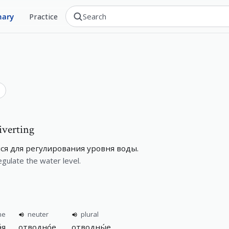
nary
Practice
iverting
ся для регулирования уровня воды.
gulate the water level.
ne
neuter
plural
́я
отводно́е
отводны́е