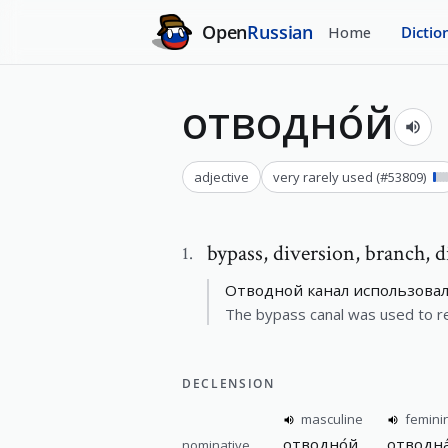
Open
Russian
Home
Dictio
отводно́й
adjective
very rarely used
(#
53809
)
bypass
,
diversion, branch, d
1
.
Отводной канал использовал
The bypass canal was used to re
DECLENSION
masculine
femini
отводно́й
отводна
nominative