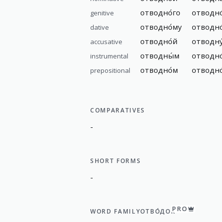
отводно́го
отводно
genitive
отводно́му
отводно
dative
отводно́й
отводну
accusative
отводны́м
отводно
instrumental
отводно́м
отводно
prepositional
COMPARATIVES
-
SHORT FORMS
-
PRO
WORD FAMILY
ОТВО́ДОК