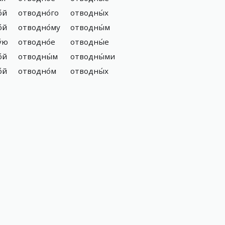
́й
отводно́го
отводны́х
́й
отводно́му
отводны́м
́ю
отводно́е
отводны́е
́й
отводны́м
отводны́ми
́й
отводно́м
отводны́х