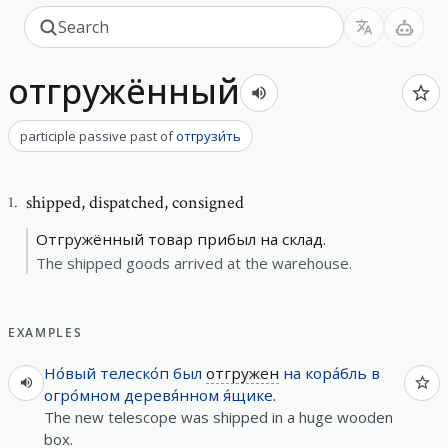
отгружённый
participle passive past
of
отгрузи́ть
shipped
,
dispatched, consigned
1
.
Отгружённый товар прибыл на склад.
The shipped goods arrived at the warehouse.
EXAMPLES
Но́вый
телеско́п
был
отгружен
на
кора́бль
в
огро́мном
деревя́нном
я́щике
.
The new telescope was shipped in a huge wooden
box.