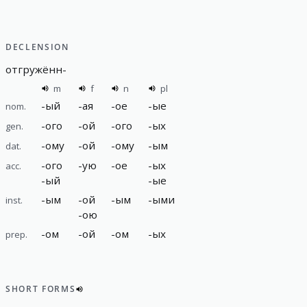
DECLENSION
отгружённ
-
m
f
n
pl
-
ый
-
ая
-
ое
-
ые
nom.
-
ого
-
ой
-
ого
-
ых
gen.
-
ому
-
ой
-
ому
-
ым
dat.
-
ого
-
ую
-
ое
-
ых
acc.
-
ый
-
ые
-
ым
-
ой
-
ым
-
ыми
inst.
-
ою
-
ом
-
ой
-
ом
-
ых
prep.
SHORT FORMS