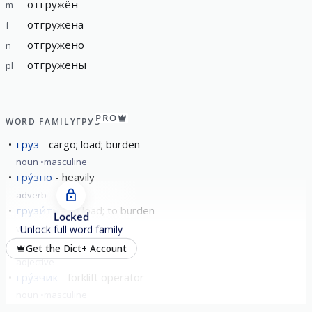
отгружён
m
отгружена
f
отгружено
n
отгружены
pl
PRO
WORD FAMILY
ГРУЗ
груз
cargo; load; burden
noun
masculine
гру́зно
heavily
adverb
грузи́ть
to load; to burden
Locked
verb
imperfective
Unlock full word family
гру́зный
bulky
Get the Dict+ Account
adjective
гру́зчик
forklift operator
noun
masculine