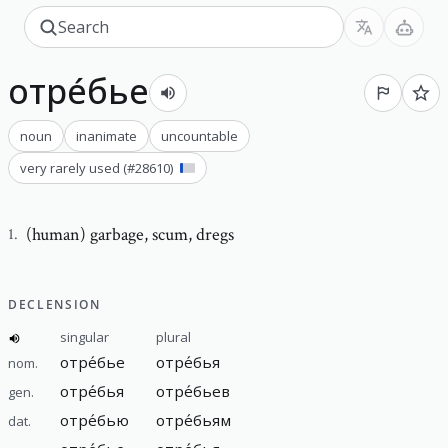
отре́бье
noun
inanimate
uncountable
very rarely used
(#
28610
)
(human) garbage
,
scum, dregs
1
.
DECLENSION
singular
plural
отре́бье
отре́бья
nom.
отре́бья
отре́бьев
gen.
отре́бью
отре́бьям
dat.