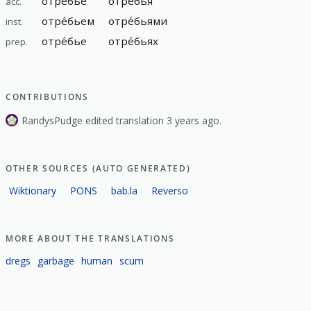
отре́бье
отре́бья
acc.
отре́бьем
отре́бьями
inst.
отре́бье
отре́бьях
prep.
CONTRIBUTIONS
RandysPudge edited translation 3 years ago.
OTHER SOURCES (AUTO GENERATED)
Wiktionary
PONS
bab.la
Reverso
MORE ABOUT THE TRANSLATIONS
dregs
garbage
human
scum