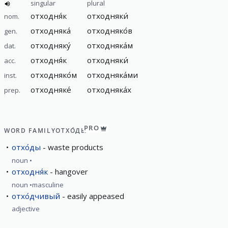
singular
plural
отходня́к
отходняки́
nom.
отходняка́
отходняко́в
gen.
отходняку́
отходняка́м
dat.
отходня́к
отходняки́
acc.
отходняко́м
отходняка́ми
inst.
отходняке́
отходняка́х
prep.
PRO
WORD FAMILY
ОТХО́ДЫ
отхо́ды
waste products
noun
отходня́к
hangover
noun
masculine
отхо́дчивый
easily appeased
adjective