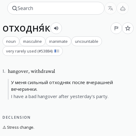
отходня́к
noun
masculine
inanimate
uncountable
very rarely used
(#
53884
)
hangover
,
withdrawal
1
.
У меня сильный отходняк после вчерашней
вечеринки.
I have a bad hangover after yesterday's party.
DECLENSION
⚠️
Stress change.