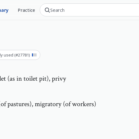
nary
Practice
ly used
(#
27781
)
let (as in toilet pit), privy
of pastures), migratory (of workers)