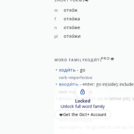
SHORT FORMS
отхо́ж
m
отхо́жа
f
отхо́же
n
отхо́жи
pl
PRO
WORD FAMILY
ХОДИ́ТЬ
ходи́ть
go
verb
imperfective
входи́ть
enter; go in(side); include
verb
imperfective
отхо́жий
latrine (as in latrine pit)
Locked
adjective
Unlock full word family
уходи́ть
leave
Get the Dict+ Account
verb
imperfective
выходи́ть
to go out; to use up; t