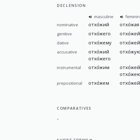
DECLENSION
masculine
femini
отхо́жий
отхо́жая
nominative
отхо́жего
отхо́жей
genitive
отхо́жему
отхо́жей
dative
отхо́жий
отхо́жу
accusative
отхо́жего
отхо́жим
отхо́жей
instrumental
отхо́же
отхо́жем
отхо́жей
prepositional
COMPARATIVES
-