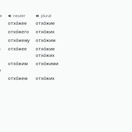
ne
neuter
plural
отхо́жее
отхо́жие
отхо́жего
отхо́жих
отхо́жему
отхо́жим
ю
отхо́жее
отхо́жие
отхо́жих
отхо́жим
отхо́жими
ю
отхо́жем
отхо́жих