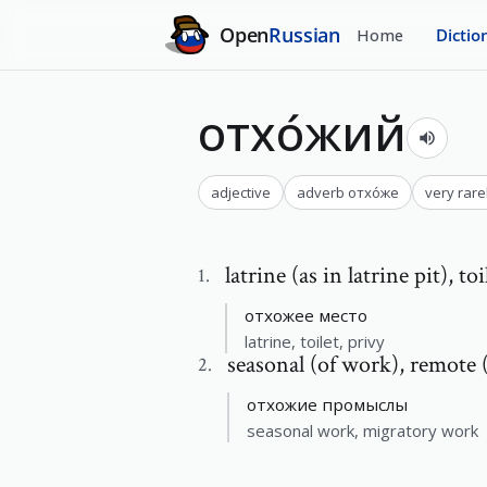
Open
Russian
Home
Dictio
отхо́жий
adjective
adverb
отхо́же
very rare
latrine (as in latrine pit)
,
toi
1
.
отхожее место
latrine, toilet, privy
seasonal (of work)
,
remote (
2
.
отхожие промыслы
seasonal work, migratory work