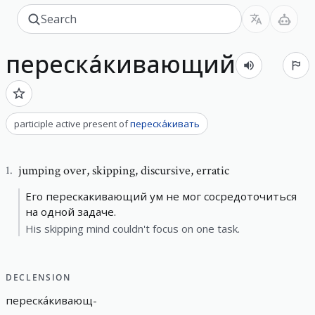
переска́кивающий
participle active present
of
переска́кивать
jumping over
,
skipping, discursive, erratic
1
.
Его перескакивающий ум не мог сосредоточиться
на одной задаче.
His skipping mind couldn't focus on one task.
DECLENSION
переска́кивающ
-