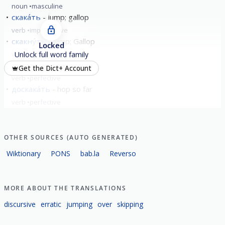
noun
masculine
скака́ть
jump; gallop
verb
imperfective
скакну́ть
Jump; Gallop
Locked
verb
perfective
Unlock full word family
ускака́ть
to run off
Get the Dict+ Account
verb
perfective
доскака́ть
hop so far
verb
perfective
show all
OTHER SOURCES (AUTO GENERATED)
Wiktionary
PONS
bab.la
Reverso
MORE ABOUT THE TRANSLATIONS
discursive
erratic
jumping
over
skipping