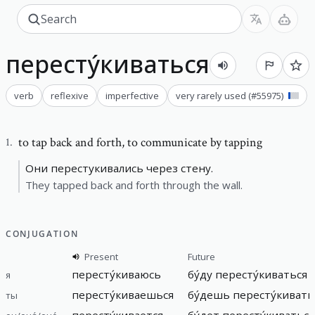
пересту́киваться
verb
reflexive
imperfective
very rarely used
(#
55975
)
to tap back and forth
,
to communicate by tapping
1
.
Они перестукивались через стену.
They tapped back and forth through the wall.
CONJUGATION
Present
Future
пересту́киваюсь
бу́ду пересту́киваться
я
пересту́киваешься
бу́дешь пересту́кивать
ты
пересту́кивается
бу́дет пересту́киваться