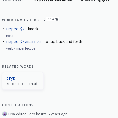
PRO
WORD FAMILY
ПЕРЕСТУ́К
пересту́к
knock
noun
пересту́киваться
to tap back and forth
verb
imperfective
RELATED WORDS
стук
knock; noise; thud
CONTRIBUTIONS
Lisa edited verb basics 6 years ago.