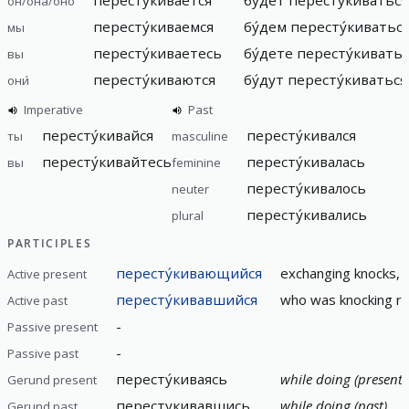
он/она́/оно́
пересту́киваемся
бу́дем пересту́киватьс
мы
пересту́киваетесь
бу́дете пересту́кивать
вы
пересту́киваются
бу́дут пересту́киваться
они́
Imperative
Past
пересту́кивайся
пересту́кивался
ты
masculine
пересту́кивайтесь
пересту́кивалась
вы
feminine
пересту́кивалось
neuter
пересту́кивались
plural
PARTICIPLES
пересту́кивающийся
exchanging knocks, k
Active present
пересту́кивавшийся
who was knocking r
Active past
-
Passive present
-
Passive past
пересту́киваясь
while doing (present)
Gerund present
перестукивавшись
while doing (past)
Gerund past