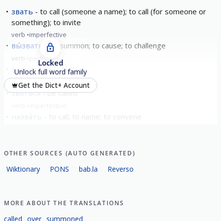
звать
to call (someone a name); to call (for someone or
something); to invite
verb
imperfective
вы́звать
to summon; to cause; to challenge
verb
perfective
Locked
зазва́ть
to call in
Unlock full word family
verb
perfective
Get the Dict+ Account
зва́ться
be called
verb
imperfective
назва́ть
to call; to name; to convene
verb
perfective
show all
OTHER SOURCES (AUTO GENERATED)
Wiktionary
PONS
bab.la
Reverso
MORE ABOUT THE TRANSLATIONS
called
over
summoned