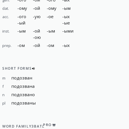
-
ому
-
ой
-
ому
-
ым
dat.
-
ого
-
ую
-
ое
-
ых
acc.
-
ый
-
ые
-
ым
-
ой
-
ым
-
ыми
inst.
-
ою
-
ом
-
ой
-
ом
-
ых
prep.
SHORT FORMS
подозван
m
подозвана
f
подозвано
n
подозваны
pl
PRO
WORD FAMILY
ЗВАТЬ