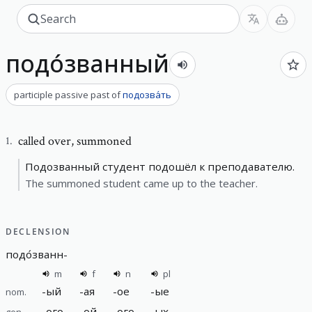
подо́званный
participle passive past
of
подозва́ть
called over
,
summoned
1
.
Подозванный студент подошёл к преподавателю.
The summoned student came up to the teacher.
DECLENSION
подо́званн
-
m
f
n
pl
-
ый
-
ая
-
ое
-
ые
nom.
-
ого
-
ой
-
ого
-
ых
gen.