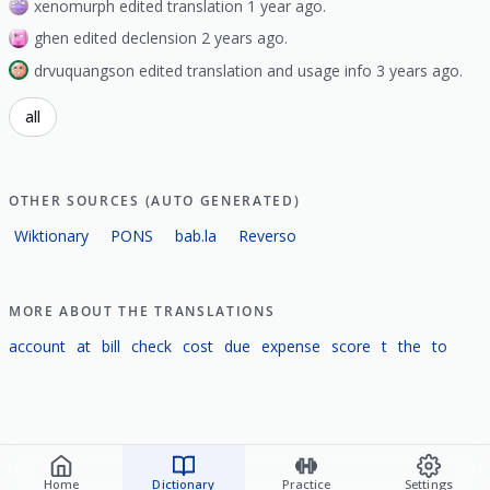
xenomurph edited translation 1 year ago.
ghen edited declension 2 years ago.
drvuquangson edited translation and usage info 3 years ago.
all
OTHER SOURCES (AUTO GENERATED)
Wiktionary
PONS
bab.la
Reverso
MORE ABOUT THE TRANSLATIONS
account
at
bill
check
cost
due
expense
score
t
the
to
Home
Dictionary
Practice
Settings