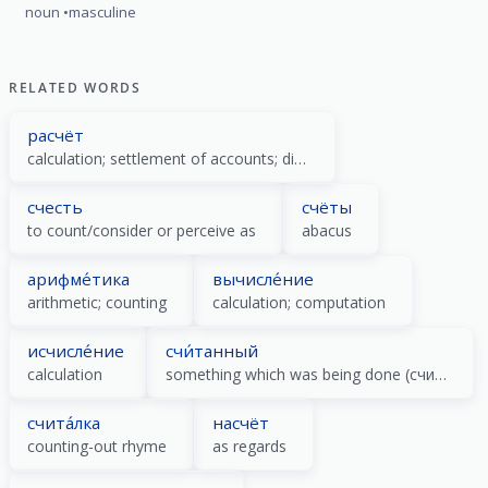
noun
masculine
RELATED WORDS
расчёт
calculation; settlement of accounts; dismissal
счесть
счёты
to count/consider or perceive as
abacus
арифме́тика
вычисле́ние
arithmetic; counting
calculation; computation
исчисле́ние
счи́танный
calculation
something which was being done (счита́ть)
счита́лка
насчёт
counting-out rhyme
as regards