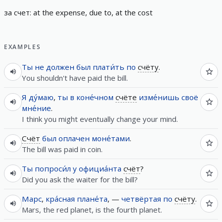
за
счет
:
a
t
t
h
e
e
x
p
e
n
s
e
,
d
u
e
t
o
,
a
t
t
h
e
c
o
s
t
EXAMPLES
Ты
не
должен
был
плати́ть
по
счёту
.
You shouldn't have paid the bill.
Я
ду́маю
,
ты
в
коне́чном
счёте
изме́нишь
своё
мне́ние
.
I think you might eventually change your mind.
Счёт
был
оплачен
моне́тами
.
The bill was paid in coin.
Ты
попроси́л
у
официа́нта
счёт
?
Did you ask the waiter for the bill?
Марс
,
кра́сная
плане́та
, —
четвёртая
по
счёту
.
Mars, the red planet, is the fourth planet.