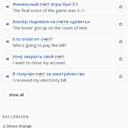
Финальный
счёт
игры
был
3:1.
The final score of the game was 3–1.
Боксёр
поднялся
на
счёте
«
девять
».
The boxer got up on the count of nine.
Кто
опла́тит
счёт
?
Who's going to pay the bill?
Хочу́
закры́ть
свой
счёт
.
I want to close my account.
Я
получи́л
счёт
за
электри́чество
.
I received my electricity bill.
show all
DECLENSION
⚠️
Stress change.