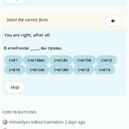
Select the correct form.
You are right, after all.
В коне́чном _____, вы правы.
счёт
счета́ми
счета́х
счето́в
счету́
счёте
счётом
счета́м
счета́
счёта
skip
CONTRIBUTIONS
nrimanliyev edited translation 2 days ago.