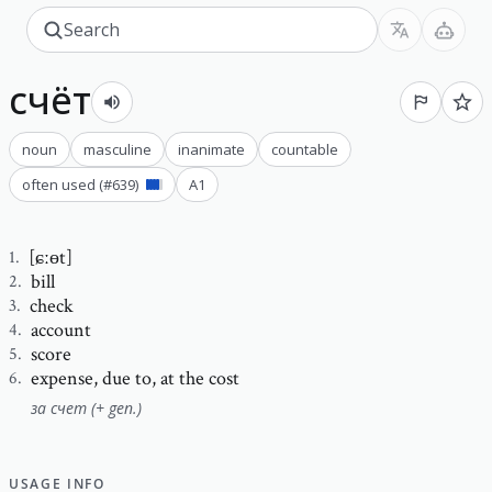
счёт
noun
masculine
inanimate
countable
often used
(#
639
)
A1
[ɕːɵt]
1
.
bill
2
.
check
3
.
account
4
.
score
5
.
expense
,
due to, at the cost
6
.
за счет (+ gen.)
USAGE INFO