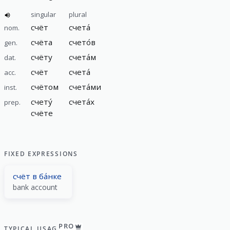
singular
plural
счёт
счета́
nom.
счёта
счето́в
gen.
счёту
счета́м
dat.
счёт
счета́
acc.
счётом
счета́ми
inst.
счету́
счета́х
prep.
счёте
FIXED EXPRESSIONS
счёт в ба́нке
bank account
PRO
TYPICAL USAGE