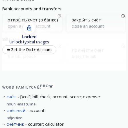
Bank accounts and transfers
откры́ть счёт (в ба́нке)
закры́ть счёт
open a (bank) account
close an account
Locked
Bills and invoices
Unlock typical usages
счёт, пожа́луйста
прине́сти счёт
Get the Dict+ Account
the bill, please
bring the bill
PRO
WORD FAMILY
СЧЁТ
счёт
[ɕːɵt]; bill; check; account; score; expense
noun
masculine
счётный
account
adjective
счётчик
counter; calculator