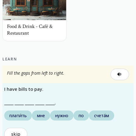
Food & Drink - Café &
Restaurant
LEARN
Fill the gaps from left to right.
I have bills to pay.
_____ _____ _____ _____ _____.
плати́ть
мне
нужно
по
счета́м
skip