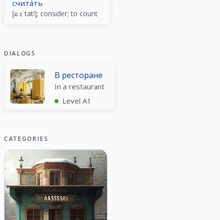
счита́ть
[ɕːɪˈtatʲ]; consider; to count
DIALOGS
В ресторане
In a restaurant
Level A1
CATEGORIES