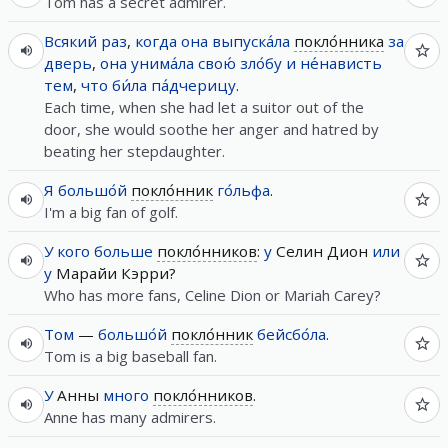
Tom has a secret admirer.
Всякий
раз
,
когда
она
выпуска́ла
покло́нника
за
дверь
,
она
унима́ла
свою́
зло́бу
и
не́нависть
тем
,
что
би́ла
па́дчерицу
.
Each time, when she had let a suitor out of the
door, she would soothe her anger and hatred by
beating her stepdaughter.
Я
большо́й
покло́нник
го́льфа
.
I'm a big fan of golf.
У
кого
больше
покло́нников
:
у
Селин Дион
или
у
Марайи Кэрри?
Who has more fans, Celine Dion or Mariah Carey?
Том
—
большо́й
покло́нник
бейсбо́ла
.
Tom is a big baseball fan.
У
Анны
много
покло́нников
.
Anne has many admirers.