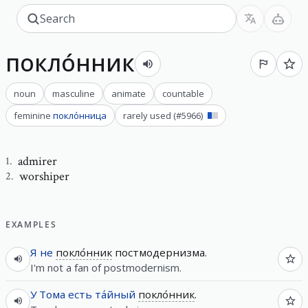
покло́нник
noun
masculine
animate
countable
feminine
покло́нница
rarely used
(#
5966
)
admirer
1
.
worshiper
2
.
EXAMPLES
Я
не
покло́нник
постмодернизма.
I'm not a fan of postmodernism.
У
Тома
есть
та́йный
покло́нник
.