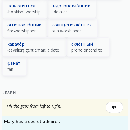
поклоня́ться
идолопокло́нник
(bookish) worship
idolater
огнепокло́нник
солнцепокло́нник
fire-worshipper
sun worshipper
кавале́р
скло́нный
(cavalier) gentleman; a date
prone or tend to
фана́т
fan
LEARN
Fill the gaps from left to right.
Mary has a secret admirer.