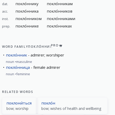
покло́ннику
покло́нникам
dat.
покло́нника
покло́нников
acc.
покло́нником
покло́нниками
inst.
покло́ннике
покло́нниках
prep.
PRO
WORD FAMILY
ПОКЛО́ННИК
покло́нник
admirer; worshiper
noun
masculine
покло́нница
female admirer
noun
feminine
RELATED WORDS
поклони́ться
покло́н
bow; worship
bow; wishes of health and wellbeing