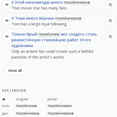
У
э́той
кинозвезды́
много
покло́нников
.
That movie star has many fans.
У
Тома
много
ве́рных
покло́нников
.
Tom has a large loyal following.
Только
я́рый
покло́нник
мог
созда́ть
столь
реалисти́чную
стилиза́цию
рабо́т
э́того
худо́жника
.
Only an ardent fan could create such a faithful
pastiche of the artist's works.
show all
DECLENSION
singular
plural
покло́нник
покло́нники
nom.
покло́нника
покло́нников
gen.