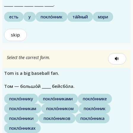
_____ _____ _____ _____ _____.
есть
у
покло́нник
та́йный
мэри
skip
Select the correct form.
Tom is a big baseball fan.
Том — большо́й _____ бейсбо́ла.
покло́ннику
покло́нниками
покло́ннике
покло́нникам
покло́нником
покло́нник
покло́нники
покло́нников
покло́нника
покло́нниках