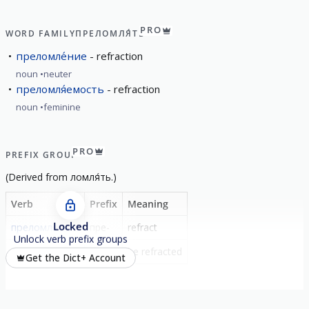
PRO
WORD FAMILY
ПРЕЛОМЛЯ́ТЬ
преломле́ние
refraction
noun
neuter
преломля́емость
refraction
noun
feminine
PRO
PREFIX GROUP
(
Derived from
ломля́ть
.)
Verb
Prefix
Meaning
Locked
преломля́ть
пре-
refract
Unlock verb prefix groups
преломля́ться
-
be refracted
Get the Dict+ Account