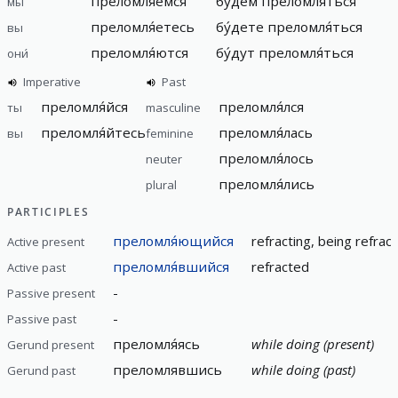
преломля́емся
бу́дем
преломля́ться
мы
преломля́етесь
бу́дете
преломля́ться
вы
преломля́ются
бу́дут
преломля́ться
они́
Imperative
Past
преломля́йся
преломля́лся
ты
masculine
преломля́йтесь
преломля́лась
вы
feminine
преломля́лось
neuter
преломля́лись
plural
PARTICIPLES
преломля́ющийся
refracting, being refrac
Active present
преломля́вшийся
refracted
Active past
-
Passive present
-
Passive past
преломля́ясь
while doing (present)
Gerund present
преломлявшись
while doing (past)
Gerund past