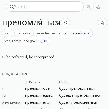
преломля́ться
verb
reflexive
imperfective
(
partner
преломи́ться
)
very rarely used
(#
46151
)
be refracted
,
be interpreted
1
.
CONJUGATION
Present
Future
преломля́юсь
бу́ду
преломля́ться
я
преломля́ешься
бу́дешь
преломля́ться
ты
преломля́ется
бу́дет
преломля́ться
он/она́/оно́