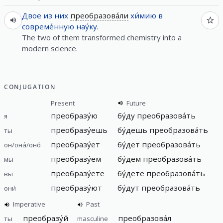
Двое
из
них
преобразова́ли
хи́мию
в
совреме́нную
нау́ку
.
The two of them transformed chemistry into a
modern science.
CONJUGATION
Present
Future
преобразу́ю
бу́ду
преобразова́ть
я
преобразу́ешь
бу́дешь
преобразова́ть
ты
преобразу́ет
бу́дет
преобразова́ть
он/она́/оно́
преобразу́ем
бу́дем
преобразова́ть
мы
преобразу́ете
бу́дете
преобразова́ть
вы
преобразу́ют
бу́дут
преобразова́ть
они́
Imperative
Past
преобразу́й
преобразова́л
ты
masculine