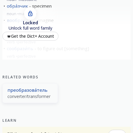
обра́зчик
specimen
noun
masculine
вообрази́ть
imagine
Locked
verb
perfective
Unlock full word family
изобрази́ть
depict
Get the Dict+ Account
verb
perfective
сообрази́ть
to figure out [something]
verb
perfective
show all
RELATED WORDS
преобразова́тель
converter/transformer
LEARN