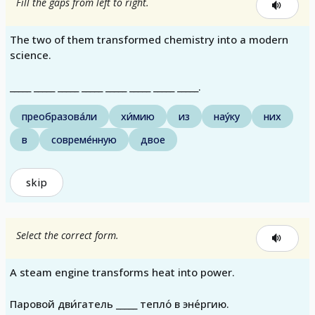
Fill the gaps from left to right.
The two of them transformed chemistry into a modern
science.
_____ _____ _____ _____ _____ _____ _____ _____.
преобразова́ли
хи́мию
из
нау́ку
них
в
совреме́нную
двое
skip
Select the correct form.
A steam engine transforms heat into power.
Паровой дви́гатель _____ тепло́ в эне́ргию.