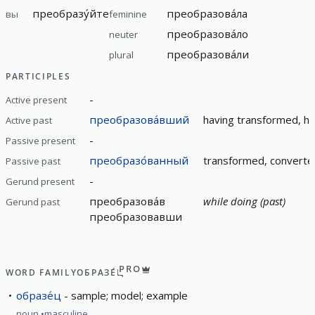
преобразу́йте
преобразова́ла
вы
feminine
преобразова́ло
neuter
преобразова́ли
plural
PARTICIPLES
-
Active present
преобразова́вший
having transformed, h
Active past
-
Passive present
преобразо́ванный
transformed, converte
Passive past
-
Gerund present
преобразова́в
while doing (past)
Gerund past
преобразовавши
PRO
WORD FAMILY
ОБРАЗЕ́Ц
образе́ц
sample; model; example
noun
masculine