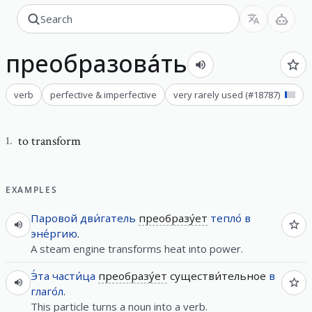
преобразова́ть
verb
perfective & imperfective
very rarely used
(#
18787
)
to transform
1
.
EXAMPLES
Паровой
дви́гатель
преобразу́ет
тепло́
в
эне́ргию
.
A steam engine transforms heat into power.
Э́та
части́ца
преобразу́ет
существи́тельное
в
глаго́л
.
This particle turns a noun into a verb.