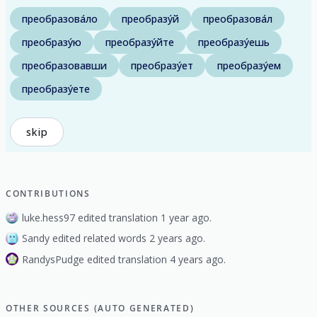
преобразова́ло
преобразу́й
преобразова́л
преобразу́ю
преобразу́йте
преобразу́ешь
преобразовавши
преобразу́ет
преобразу́ем
преобразу́ете
skip
CONTRIBUTIONS
luke.hess97 edited translation 1 year ago.
Sandy edited related words 2 years ago.
RandysPudge edited translation 4 years ago.
OTHER SOURCES (AUTO GENERATED)