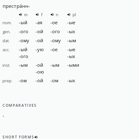
престра́нн
-
m
f
n
pl
-
ый
-
ая
-
ое
-
ые
nom.
-
ого
-
ой
-
ого
-
ых
gen.
-
ому
-
ой
-
ому
-
ым
dat.
-
ый
-
ую
-
ое
-
ые
acc.
-
ого
-
ых
-
ым
-
ой
-
ым
-
ыми
inst.
-
ою
-
ом
-
ой
-
ом
-
ых
prep.
COMPARATIVES
-
SHORT FORMS