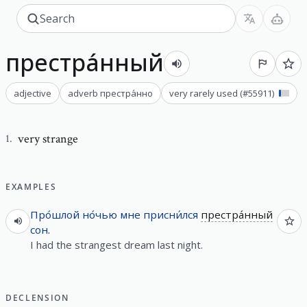
престра́нный
adjective
adverb
престра́нно
very rarely used
(#
55911
)
very strange
1
.
EXAMPLES
Про́шлой
но́чью
мне
присни́лся
престра́нный
сон
.
I had the strangest dream last night.
DECLENSION