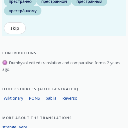
престра́нно
престра́нной
престра́нный
престра́нному
skip
CONTRIBUTIONS
Dumbysol edited translation and comparative forms 2 years
ago.
OTHER SOURCES (AUTO GENERATED)
Wiktionary
PONS
bab.la
Reverso
MORE ABOUT THE TRANSLATIONS
strange
very