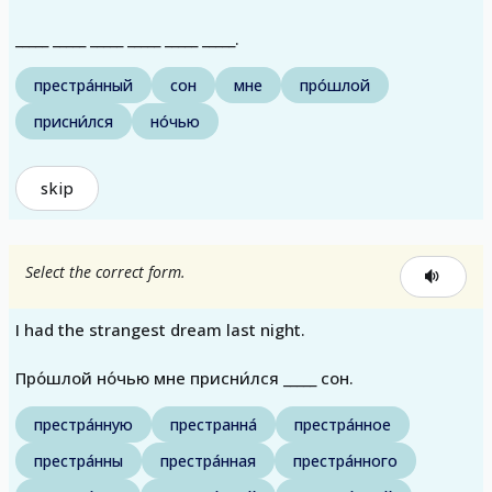
_____ _____ _____ _____ _____ _____.
престра́нный
сон
мне
про́шлой
присни́лся
но́чью
skip
Select the correct form.
I had the strangest dream last night.
Про́шлой но́чью мне присни́лся _____ сон.
престра́нную
престранна́
престра́нное
престра́нны
престра́нная
престра́нного