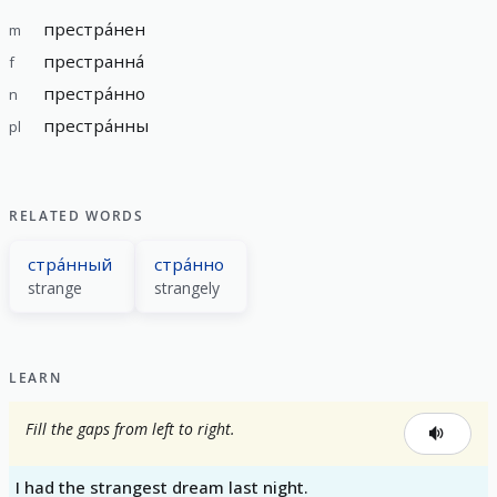
престра́нен
m
престранна́
f
престра́нно
n
престра́нны
pl
RELATED WORDS
стра́нный
стра́нно
strange
strangely
LEARN
Fill the gaps from left to right.
I had the strangest dream last night.