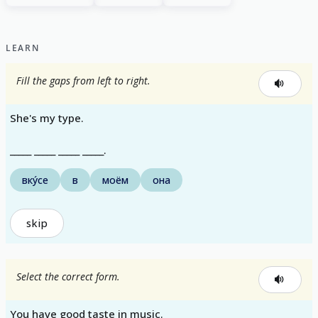
LEARN
Fill the gaps from left to right.
She's my type.
_____ _____ _____ _____.
вку́се
в
моём
она
skip
Select the correct form.
You have good taste in music.