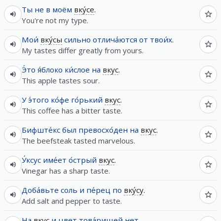
Ты
не
в
моём
вку́се
.
You're not my type.
Мои́
вку́сы
сильно
отлича́ются
от
твои́х
.
My tastes differ greatly from yours.
Э́то
я́блоко
ки́слое
на
вкус
.
This apple tastes sour.
У
э́того
ко́фе
го́рький
вкус
.
This coffee has a bitter taste.
Бифште́кс
был
превосхо́ден
на
вкус
.
The beefsteak tasted marvelous.
У́ксус
име́ет
о́стрый
вкус
.
Vinegar has a sharp taste.
Доба́вьте
соль
и
пе́рец
по
вку́су
.
Add salt and pepper to taste.
На
вкус
и
цвет
това́рищей
нет
.