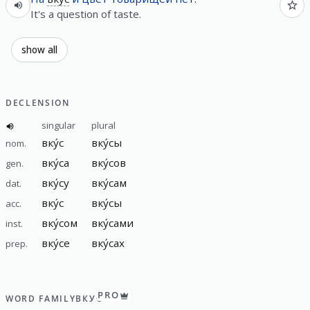
It's a question of taste.
show all
DECLENSION
singular
plural
вку́с
вку́сы
nom.
вку́са
вку́сов
gen.
вку́су
вку́сам
dat.
вку́с
вку́сы
acc.
вку́сом
вку́сами
inst.
вку́се
вку́сах
prep.
PRO
WORD FAMILY
ВКУС