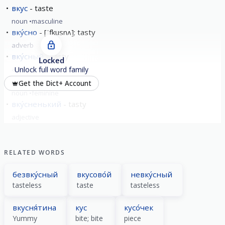
вкус
taste
noun
masculine
вку́сно
[ˈfkusnʌ]; tasty
adverb
вку́сный
tasty
Locked
adjective
Unlock full word family
вкуснота́
tastiness
Get the Dict+ Account
noun
feminine
вку́сненький
tasty
adjective
RELATED WORDS
безвку́сный
вкусово́й
невку́сный
tasteless
taste
tasteless
вкусня́тина
кус
кусо́чек
Yummy
bite; bite
piece