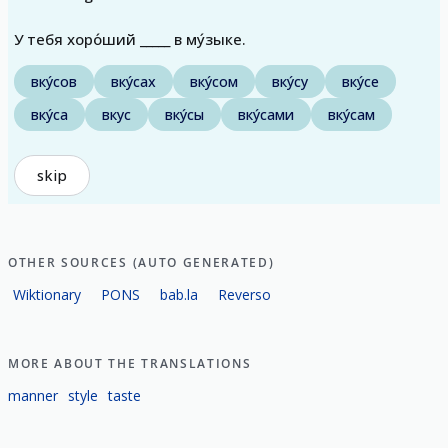
У тебя хоро́ший _____ в му́зыке.
вку́сов
вку́сах
вку́сом
вку́су
вку́се
вку́са
вкус
вку́сы
вку́сами
вку́сам
skip
OTHER SOURCES (AUTO GENERATED)
Wiktionary
PONS
bab.la
Reverso
MORE ABOUT THE TRANSLATIONS
manner
style
taste