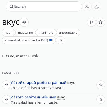
вкус
noun
masculine
inanimate
uncountable
somewhat often used
(#
1548
)
B2
taste
,
manner, style
1
.
EXAMPLES
У
э́той
ста́рой
рыбы
стра́нный
вкус
.
This old fish has a strange taste.
У
э́того
сала́та
лимо́нный
вкус
.
This salad has a lemon taste.