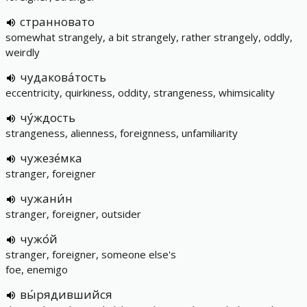
странновато
somewhat strangely, a bit strangely, rather strangely, oddly,
weirdly
чудакова́тость
eccentricity, quirkiness, oddity, strangeness, whimsicality
чу́ждость
strangeness, alienness, foreignness, unfamiliarity
чужезе́мка
stranger, foreigner
чужани́н
stranger, foreigner, outsider
чужо́й
stranger, foreigner, someone else's
foe, enemigo
вы́рядившийся