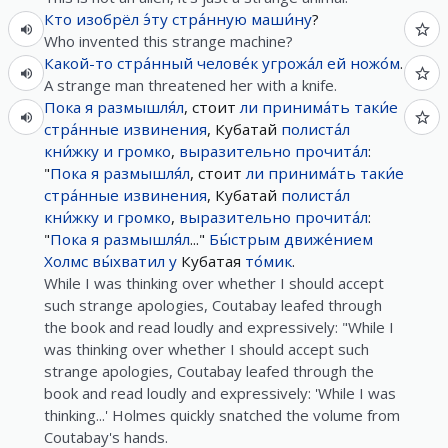
Кто
изобрёл
э́ту
стра́нную
маши́ну
?
Who invented this strange machine?
Какой-то
стра́нный
челове́к
угрожа́л
ей
ножо́м
.
A strange man threatened her with a knife.
Пока
я
размышля́л
, стоит
ли
принима́ть
таки́е
стра́нные
извинения
, Кубатай
полиста́л
кни́жку
и
громко
,
выразительно
прочита́л
:
"
Пока
я
размышля́л
, стоит
ли
принима́ть
таки́е
стра́нные
извинения
, Кубатай
полиста́л
кни́жку
и
громко
,
выразительно
прочита́л
:
"
Пока
я
размышля́л
..."
Бы́стрым
движе́нием
Холмс
вы́хватил
у
Кубатая
то́мик
.
While I was thinking over whether I should accept
such strange apologies, Coutabay leafed through
the book and read loudly and expressively: "While I
was thinking over whether I should accept such
strange apologies, Coutabay leafed through the
book and read loudly and expressively: 'While I was
thinking...' Holmes quickly snatched the volume from
Coutabay's hands.