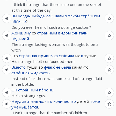
I think it strange that there is no one on the street
at this time of the day.
Вы
когда-нибудь
слы́шали
о
тако́м
стра́нном
обы́чае
?
Did you ever hear of such a strange custom?
Же́нщину
со
стра́нным
ви́дом
счита́ли
ве́дьмой
.
The strange-looking woman was thought to be a
witch.
Его
стра́нная
привы́чка
ста́вила
их
в
тупик.
His strange habit confounded them.
Вместо
туши во
флако́не
была́
какая-то
стра́нная
жи́дкость
.
Instead of ink there was some kind of strange fluid
in the bottle.
Он
стра́нный
па́рень
.
He's a strange guy.
Неудивительно
,
что
коли́чество
дете́й
тоже
уменьша́ется
.
It isn't strange that the number of children