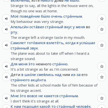
включены
, хотя
нико́го
дома
не
бы́ло
.
Strange to say, all the lights in the house were on,
though no one was at home.
Моё
поведе́ние
бы́ло
очень
стра́нным
.
My behaviour was very strange.
Апельси́н
оста́вил
стра́нный
вкус
у
меня
во
рту
.
The orange left a strange taste in my mouth.
Самолет
гото́вился
взлете́ть
,
когда
я
услы́шал
стра́нный
звук
.
The plane was about to take off when I heard a
strange sound.
Для
меня
э́то
немного
стра́нно
.
It's a bit strange as far as I'm concerned.
Дети
в
шко́ле
смея́лись
над
ним
из-за
его
стра́нного
акце́нта
.
The other kids at school made fun of him because of
his strange accent.
Мне
э́то
вовсе
не
кажется
стра́нным
.
I don't think it's strange at all.
К
нам
подошёл
какой-то
стра́нный
челове́к
.