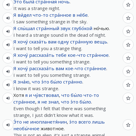
Э́то
была́
стра́нная
ночь
.
It was a strange night.
Я
ви́дел
что-то
стра́нное
в
не́бе
.
I saw something strange in the sky.
Я
слы́шал
стра́нный
звук
глубо́кой
но́чью.
I heard a strange sound in the dead of night.
Я
хочу́
сказа́ть
вам
одну
стра́нную
вещь
.
I want to tell you a strange thing.
Я
хочу́
рассказа́ть
тебе
кое-что
стра́нное
.
I want to tell you something strange.
Я
хочу́
рассказа́ть
вам
кое-что
стра́нное
.
I want to tell you something strange.
Я
зна́ю
,
что
э́то
бы́ло
стра́нно
.
I know it was strange.
Хотя
я
и
чу́вствовал
,
что
бы́ло
что-то
стра́нное
,
я
не
знал
,
что
э́то
бы́ло
.
Even though I felt that there was something
strange, I just didn't know what it was.
Э́то
не
инопланетя́нин
,
э́то
всего лишь
необы́чное
животное.
This is not an alien, it's just a strange animal.