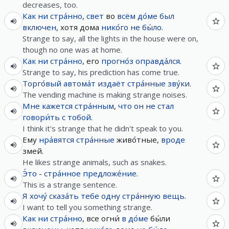
decreases, too.
Как
ни
стра́нно
,
свет
во
всём
до́ме
был
включен
, хотя дома
нико́го
не
бы́ло
.
Strange to say, all the lights in the house were on,
though no one was at home.
Как
ни
стра́нно
, его
прогно́з
оправда́лся
.
Strange to say, his prediction has come true.
Торго́вый
автома́т
издаёт
стра́нные
зву́ки
.
The vending machine is making strange noises.
Мне
кажется
стра́нным
,
что
он
не
стал
говори́ть
с
тобой
.
I think it's strange that he didn't speak to you.
Ему
нра́вятся
стра́нные
живо́тные,
вроде
змей.
He likes strange animals, such as snakes.
Э́то
-
стра́нное
предложе́ние
.
This is a strange sentence.
Я
хочу́
сказа́ть
тебе
одну
стра́нную
вещь
.
I want to tell you something strange.
Как
ни
стра́нно
, все огни́
в
до́ме
бы́ли