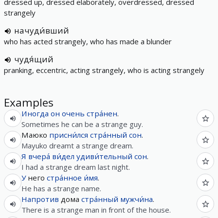
dressed up, dressed elaborately, overdressed, dressed
strangely
начуди́вший
who has acted strangely, who has made a blunder
чудя́щий
pranking, eccentric, acting strangely, who is acting strangely
Examples
Иногда
он
очень
стра́нен
.
Sometimes he can be a strange guy.
Маюко
присни́лся
стра́нный
сон
.
Mayuko dreamt a strange dream.
Я
вчера́
ви́дел
удиви́тельный
сон
.
I had a strange dream last night.
У
него
стра́нное
и́мя
.
He has a strange name.
Напротив
дома
стра́нный
мужчи́на
.
There is a strange man in front of the house.