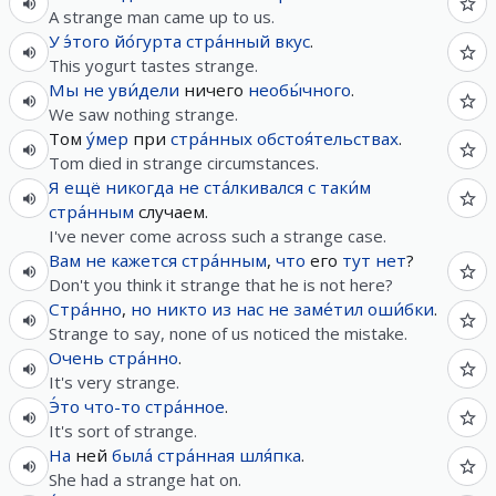
A strange man came up to us.
У
э́того
йо́гурта
стра́нный
вкус
.
This yogurt tastes strange.
Мы
не
уви́дели
ничего
необы́чного
.
We saw nothing strange.
Том
у́мер
при
стра́нных
обстоя́тельствах
.
Tom died in strange circumstances.
Я
ещё
никогда
не
ста́лкивался
с
таки́м
стра́нным
случаем.
I've never come across such a strange case.
Вам
не
кажется
стра́нным
,
что
его
тут
нет
?
Don't you think it strange that he is not here?
Стра́нно
,
но
никто
из
нас
не
заме́тил
оши́бки
.
Strange to say, none of us noticed the mistake.
Очень
стра́нно
.
It's very strange.
Э́то
что-то
стра́нное
.
It's sort of strange.
На
ней
была́
стра́нная
шля́пка
.
She had a strange hat on.