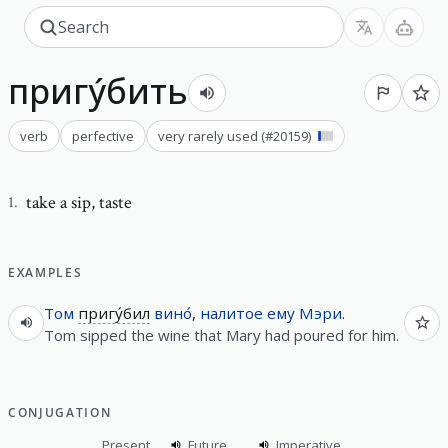
пригу́бить
verb
perfective
very rarely used
(#
20159
)
take a sip
,
taste
1
.
EXAMPLES
Том
пригу́бил
вино́
,
налитое
ему
Мэри
.
Tom sipped the wine that Mary had poured for him.
CONJUGATION
Present
Future
Imperative