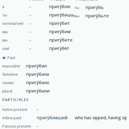
-
пригу́блю
я
пригу́бь
ты
-
пригу́бишь
ты
пригу́бьте
вы
-
пригу́бит
он/она́/оно́
-
пригу́бим
мы
-
пригу́бите
вы
-
пригу́бят
они́
Past
пригу́бил
masculine
пригу́била
feminine
пригу́било
neuter
пригу́били
plural
PARTICIPLES
-
Active present
пригу́бивший
who has sipped, having sip
Active past
-
Passive present