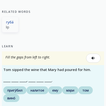
RELATED WORDS
губа́
lip
LEARN
Fill the gaps from left to right.
Tom sipped the wine that Mary had poured for him.
_____ _____ _____, _____ _____ _____.
пригу́бил
налитое
ему
мэри
том
вино́