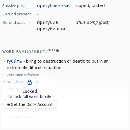
пригу́бленный
sipped, tasted
Passive past
-
Gerund present
пригу́бив
while doing (past)
Gerund past
пригубивши
PRO
WORD FAMILY
ГУБИ́ТЬ
губи́ть
bring to destruction or death; to put in an
extremely difficult situation
verb
imperfective
загуби́ть
ruin
verb
perfective
Locked
погуби́ть
to ruin; to kill
Unlock full word family
verb
perfective
Get the Dict+ Account
пригу́бить
take a sip
verb
perfective