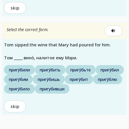
skip
Select the correct form.
Tom sipped the wine that Mary had poured for him.
Том _____ вино́, налитое ему Мэри.
пригу́били
пригу́бить
пригу́бьте
пригу́бил
пригу́бим
пригу́бишь
пригу́бит
пригу́блю
пригу́било
пригубивши
skip