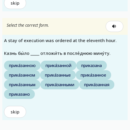
skip
Select the correct form.
A stay of execution was ordered at the eleventh hour.
Казнь бы́ло _____ отложи́ть в после́днюю мину́ту.
прика́занною
прика́занной
приказана
прика́занном
прика́занные
прика́занное
прика́занным
прика́занными
прика́занная
приказано
skip