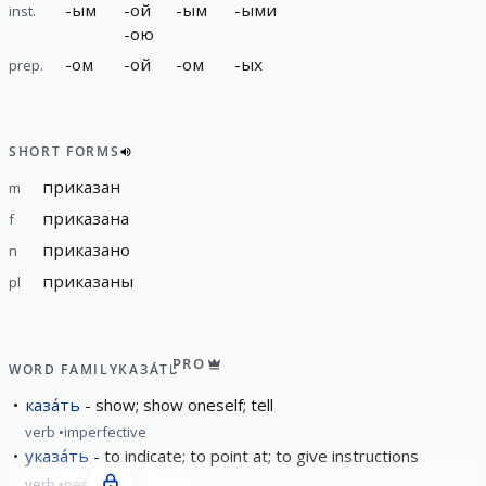
-
ым
-
ой
-
ым
-
ыми
inst.
-
ою
-
ом
-
ой
-
ом
-
ых
prep.
SHORT FORMS
приказан
m
приказана
f
приказано
n
приказаны
pl
PRO
WORD FAMILY
КАЗА́ТЬ
каза́ть
show; show oneself; tell
verb
imperfective
указа́ть
to indicate; to point at; to give instructions
verb
perfective