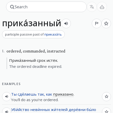
прика́занный
participle passive past
of
приказа́ть
ordered
,
commanded, instructed
1
.
Прика́занный срок истёк.
The ordered deadline expired.
EXAMPLES
Ты
сде́лаешь
так, как
приказано
.
You'll do as you're ordered.
Уби́йство
неви́нных
жи́телей
дере́вни
бы́ло