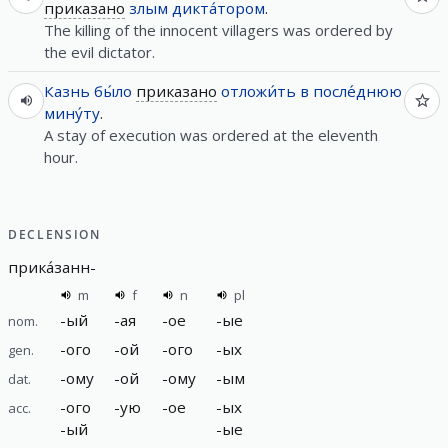
приказано
злым
дикта́тором
.
The killing of the innocent villagers was ordered by
the evil dictator.
Казнь
бы́ло
приказано
отложи́ть
в
после́днюю
мину́ту
.
A stay of execution was ordered at the eleventh
hour.
DECLENSION
прика́занн
-
m
f
n
pl
-
ый
-
ая
-
ое
-
ые
nom.
-
ого
-
ой
-
ого
-
ых
gen.
-
ому
-
ой
-
ому
-
ым
dat.
-
ого
-
ую
-
ое
-
ых
acc.
-
ый
-
ые