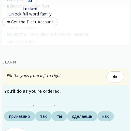
вы́казать
manifest
Locked
verb
perfective
Unlock full word family
доказа́ть
to prove
Get the Dict+ Account
verb
perfective
заказа́ть
to order; to book; to reserve
verb
perfective
show all
LEARN
Fill the gaps from left to right.
You'll do as you're ordered.
_____ _____ _____, _____ _____.
приказано
так
ты
сде́лаешь
как