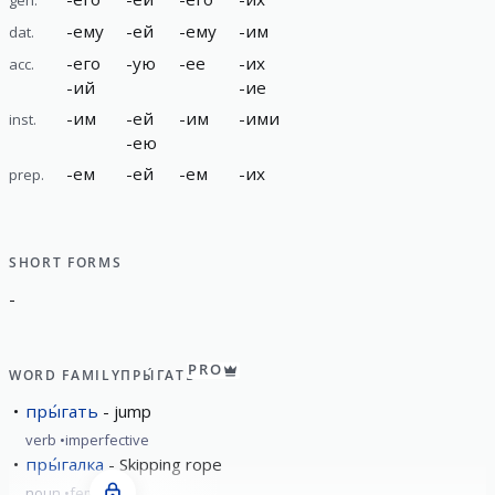
-
ему
-
ей
-
ему
-
им
dat.
-
его
-
ую
-
ее
-
их
acc.
-
ий
-
ие
-
им
-
ей
-
им
-
ими
inst.
-
ею
-
ем
-
ей
-
ем
-
их
prep.
SHORT FORMS
-
PRO
WORD FAMILY
ПРЫ́ГАТЬ
пры́гать
jump
verb
imperfective
пры́галка
Skipping rope
noun
feminine