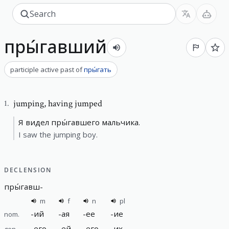
пры́гавший
participle active past
of
пры́гать
jumping
,
having jumped
1
.
Я видел пры́гавшего мальчика.
I saw the jumping boy.
DECLENSION
пры́гавш
-
m
f
n
pl
-
ий
-
ая
-
ее
-
ие
nom.
-
его
-
ей
-
его
-
их
gen.