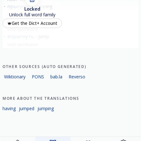
прыгание
jumping
Locked
noun
neuter
Unlock full word family
пры́гнуть
jump
Get the Dict+ Account
verb
perfective
впры́гнуть
jump
verb
perfective
show all
OTHER SOURCES (AUTO GENERATED)
Wiktionary
PONS
bab.la
Reverso
MORE ABOUT THE TRANSLATIONS
having
jumped
jumping