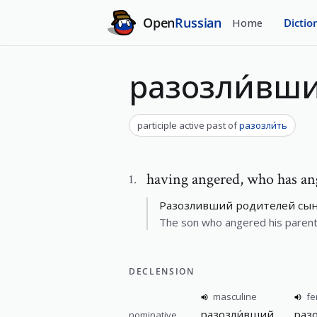
Open
Russian
Home
Dictio
разозли́вш
participle active past
of
разозли́ть
having angered
,
who has an
1
.
Разозливший родителей сын
The son who angered his parent
DECLENSION
masculine
fe
разозли́вший
раз
nominative