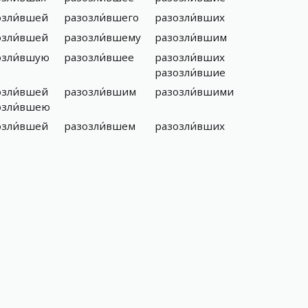
озли́вшей
разозли́вшего
разозли́вших
озли́вшей
разозли́вшему
разозли́вшим
озли́вшую
разозли́вшее
разозли́вших
разозли́вшие
озли́вшей
разозли́вшим
разозли́вшими
озли́вшею
озли́вшей
разозли́вшем
разозли́вших