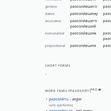
разозли́вшего
раз
genitive
разозли́вшему
раз
dative
разозли́вшего
раз
accusative
разозли́вший
разозли́вшим
раз
instrumental
раз
разозли́вшем
раз
prepositional
SHORT FORMS
-
PRO
WORD FAMILY
РАЗОЗЛИ́ТЬ
разозли́ть
anger
verb
perfective
разозли́ться
get angry