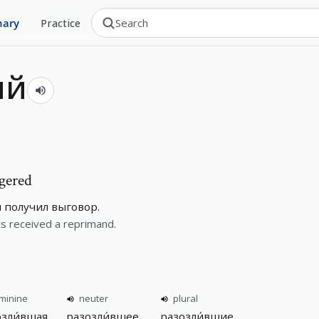
nary
Practice
ий
gered
 получил выговор.
s received a reprimand.
minine
neuter
plural
озли́вшая
разозли́вшее
разозли́вшие