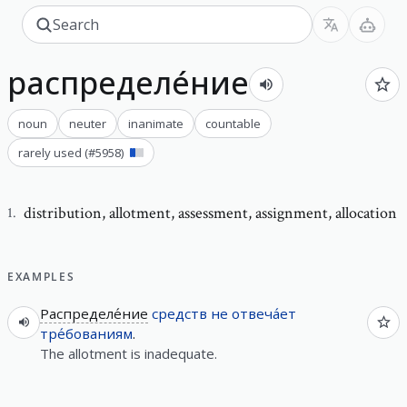
распределе́ние
noun
neuter
inanimate
countable
rarely used
(#
5958
)
distribution
,
allotment, assessment, assignment, allocation
1
.
EXAMPLES
Распределе́ние
средств
не
отвеча́ет
тре́бованиям
.
The allotment is inadequate.