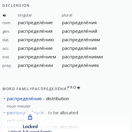
DECLENSION
singular
plural
распределе́ние
распределе́ния
nom.
распределе́ния
распределе́ний
gen.
распределе́нию
распределе́ниям
dat.
распределе́ние
распределе́ния
acc.
распределе́нием
распределе́ниями
inst.
распределе́нии
распределе́ниях
prep.
PRO
WORD FAMILY
РАСПРЕДЕЛЕ́НИЕ
распределе́ние
distribution
noun
neuter
распредели́ться
to be allocated
verb
perfective
Locked
распределя́ться
to be allocated
Unlock full word family