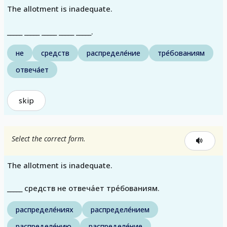
The allotment is inadequate.
_____ _____ _____ _____ _____.
не
средств
распределе́ние
тре́бованиям
отвеча́ет
skip
Select the correct form.
The allotment is inadequate.
_____ средств не отвеча́ет тре́бованиям.
распределе́ниях
распределе́нием
распределе́нию
распределе́ние