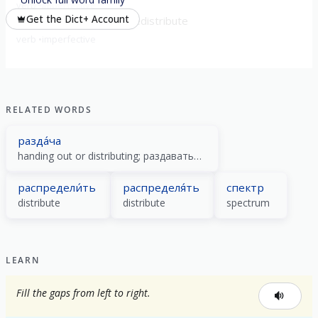
verb
imperfective
Get the Dict+ Account
перераспределя́ть
redistribute
verb
imperfective
RELATED WORDS
разда́ча
handing out or distributing; раздавать/раздать action
распредели́ть
распределя́ть
спектр
distribute
distribute
spectrum
LEARN
Fill the gaps from left to right.