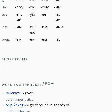
-
ему
-
ей
-
ему
-
им
dat.
-
его
-
ую
-
ее
-
их
acc.
-
ий
-
ие
-
им
-
ей
-
им
-
ими
inst.
-
ею
-
ем
-
ей
-
ем
-
их
prep.
SHORT FORMS
-
PRO
WORD FAMILY
РЫ́СКАТЬ
ры́скать
rove
verb
imperfective
обры́скать
go through in search of
verb
perfective