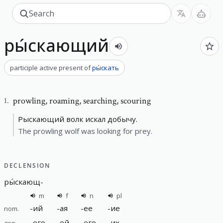
ры́скающий
participle active present
of
ры́скать
prowling
,
roaming, searching, scouring
1
.
Рыскающий волк искал добычу.
The prowling wolf was looking for prey.
DECLENSION
ры́скающ
-
m
f
n
pl
-
ий
-
ая
-
ее
-
ие
nom.
-
его
-
ей
-
его
-
их
gen.