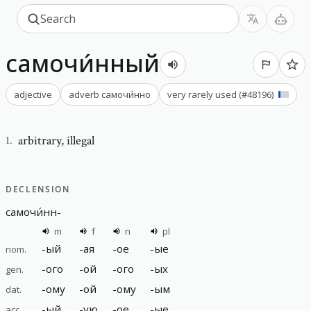
самочи́нный
adjective
adverb
самочи́нно
very rarely used
(#
48196
)
arbitrary
,
illegal
1
.
DECLENSION
самочи́нн
-
m
f
n
pl
-
ый
-
ая
-
ое
-
ые
nom.
-
ого
-
ой
-
ого
-
ых
gen.
-
ому
-
ой
-
ому
-
ым
dat.
-
ый
-
ую
-
ое
-
ые
acc.