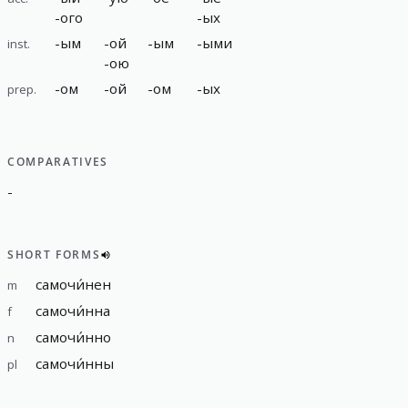
-
ого
-
ых
-
ым
-
ой
-
ым
-
ыми
inst.
-
ою
-
ом
-
ой
-
ом
-
ых
prep.
COMPARATIVES
-
SHORT FORMS
самочи́нен
m
самочи́нна
f
самочи́нно
n
самочи́нны
pl