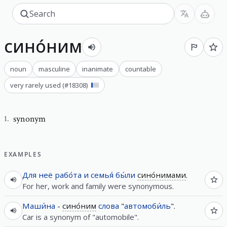
сино́ним
noun
masculine
inanimate
countable
very rarely used
(#
18308
)
synonym
1
.
EXAMPLES
Для
неё
рабо́та
и
семья́
бы́ли
сино́нимами
.
For her, work and family were synonymous.
Маши́на
-
сино́ним
слова
"
автомоби́ль
".
Car is a synonym of "automobile".