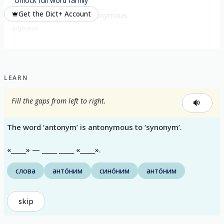
noun
feminine
Get the Dict+ Account
синоними́ческий
synonymous
adjective
LEARN
Fill the gaps from left to right.
The word ‘antonym’ is antonymous to ‘synonym’.
«_____» — _____ _____ «_____».
слова
анто́ним
сино́ним
анто́ним
skip