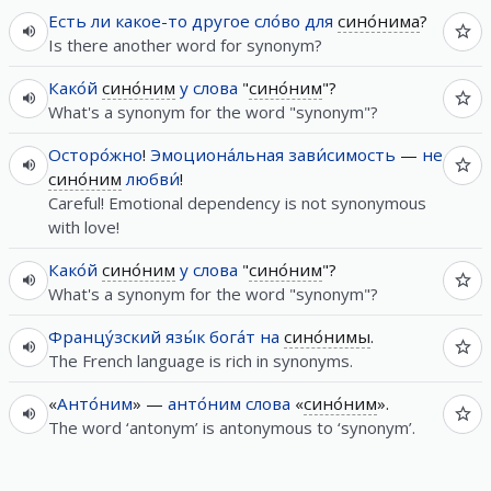
Есть
ли
какое-то
другое
сло́во
для
сино́нима
?
Is there another word for synonym?
Како́й
сино́ним
у
слова
"
сино́ним
"?
What's a synonym for the word "synonym"?
Осторо́жно
!
Эмоциона́льная
зави́симость
—
не
сино́ним
любви́
!
Careful! Emotional dependency is not synonymous
with love!
Како́й
сино́ним
у
слова
"
сино́ним
"?
What's a synonym for the word "synonym"?
Францу́зский
язы́к
бога́т
на
сино́нимы
.
The French language is rich in synonyms.
«
Анто́ним
» —
анто́ним
слова
«
сино́ним
».
The word ‘antonym’ is antonymous to ‘synonym’.