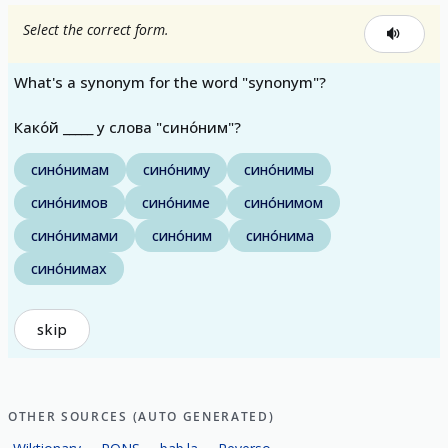
Select the correct form.
What's a synonym for the word "synonym"?
Како́й _____ у слова "сино́ним"?
сино́нимам
сино́ниму
сино́нимы
сино́нимов
сино́ниме
сино́нимом
сино́нимами
сино́ним
сино́нима
сино́нимах
skip
OTHER SOURCES (AUTO GENERATED)