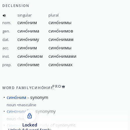
DECLENSION
singular
plural
сино́ним
сино́нимы
nom.
сино́нима
сино́нимов
gen.
сино́ниму
сино́нимам
dat.
сино́ним
сино́нимы
acc.
сино́нимом
сино́нимами
inst.
сино́ниме
сино́нимах
prep.
PRO
WORD FAMILY
СИНО́НИМ
сино́ним
synonym
noun
masculine
синоними́я
synonymy
noun
feminine
Locked
синони́мика
study of synonyms
Unlock full word family