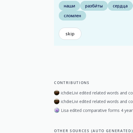
наши
разби́ты
сердца
сломлен
skip
CONTRIBUTIONS
ichdieLivi edited related words and 
ichdieLivi edited related words and 
Lisa edited comparative forms 4 year
OTHER SOURCES (AUTO GENERATED