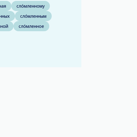
ная
сло́мленному
енных
сло́мленным
нной
сло́мленное