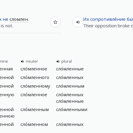
х
не
сломлен
.
Их
сопротивле́ние
бы
is not.
Their opposition broke 
nine
neuter
plural
ленная
сло́мленное
сло́мленные
ленной
сло́мленного
сло́мленных
ленной
сло́мленному
сло́мленным
ленную
сло́мленное
сло́мленных
сло́мленные
ленной
сло́мленным
сло́мленными
ленною
ленной
сло́мленном
сло́мленных