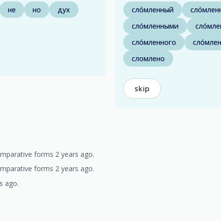
не
но
дух
сло́мленный
сло́млен
сло́мленными
сло́мл
сло́мленного
сло́мле
сломлено
skip
comparative forms 2 years ago.
comparative forms 2 years ago.
s ago.
)