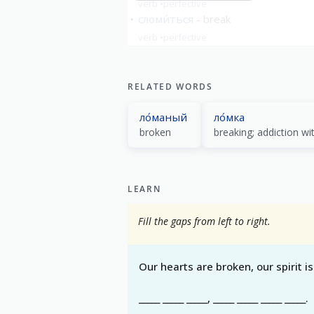
verb
perfective
сломи́ться
break
verb
perfective
RELATED WORDS
ло́маный
ло́мка
broken
breaking; addiction wi
LEARN
Fill the gaps from left to right.
Our hearts are broken, our spirit is
_____ _____ _____, _____ _____ _____ _____.