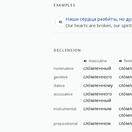
EXAMPLES
Наши
сердца
разби́ты
,
но
ду
Our hearts are broken, our spirit 
DECLENSION
masculine
femi
сло́мленный
сло́м
nominative
сло́мленного
сло́м
genitive
сло́мленному
сло́м
dative
сло́мленного
сло́м
accusative
сло́мленный
сло́мленным
сло́м
instrumental
сло́м
сло́мленном
сло́м
prepositional