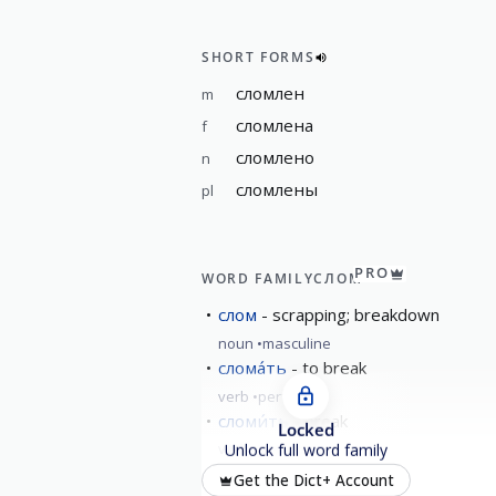
SHORT FORMS
сломлен
m
сломлена
f
сломлено
n
сломлены
pl
PRO
WORD FAMILY
СЛОМ
слом
scrapping; breakdown
noun
masculine
слома́ть
to break
verb
perfective
сломи́ть
break
Locked
verb
perfective
Unlock full word family
слома́ться
break
Get the Dict+ Account