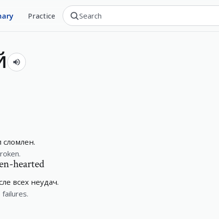
nary
Practice
й
 сломлен.
broken.
en-hearted
ле всех неудач.
failures.