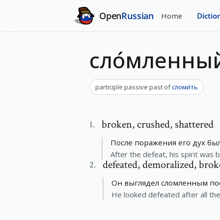
Open
Russian
Home
Dictio
сло́мленны
participle passive past
of
сломи́ть
broken
,
crushed, shattered
1
.
После поражения его дух был
After the defeat, his spirit was 
defeated
,
demoralized, brok
2
.
Он выглядел сломленным пос
He looked defeated after all the 