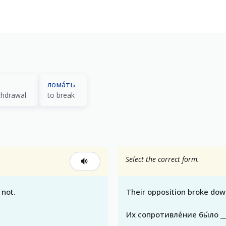
лома́ть
thdrawal
to break
Select the correct form.
 not.
Their opposition broke dow
Их сопротивле́ние бы́ло __