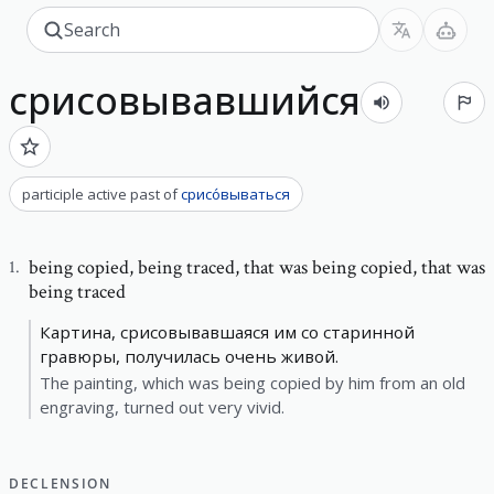
срисовывавшийся
participle active past
of
срисо́вываться
being copied
,
being traced, that was being copied, that was
1
.
being traced
Картина, срисовывавшаяся им со старинной
гравюры, получилась очень живой.
The painting, which was being copied by him from an old
engraving, turned out very vivid.
DECLENSION