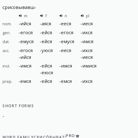
срисовывавш
-
m
f
n
pl
-
ийся
-
аяся
-
ееся
-
иеся
nom.
-
егося
-
ейся
-
егося
-
ихся
gen.
-
емуся
-
ейся
-
емуся
-
имся
dat.
-
егося
-
уюся
-
ееся
-
ихся
acc.
-
ийся
-
иеся
-
имся
-
ейся
-
имся
-
имися
inst.
-
еюся
-
емся
-
ейся
-
емся
-
ихся
prep.
SHORT FORMS
-
PRO
WORD FAMILY
СРИСО́ВЫВАТЬ