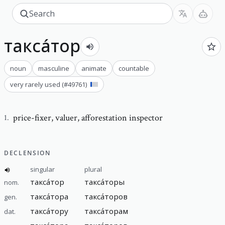
такса́тор
noun
masculine
animate
countable
very rarely used
(#
49761
)
price-fixer
,
valuer, afforestation inspector
1
.
DECLENSION
singular
plural
такса́тор
такса́торы
nom.
такса́тора
такса́торов
gen.
такса́тору
такса́торам
dat.