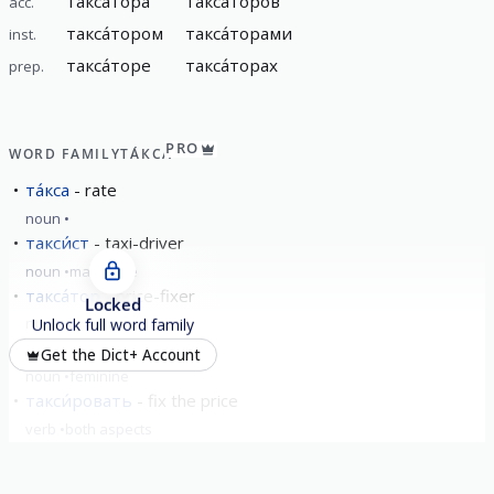
такса́тора
такса́торов
acc.
такса́тором
такса́торами
inst.
такса́торе
такса́торах
prep.
PRO
WORD FAMILY
ТА́КСА
та́кса
rate
noun
такси́ст
taxi-driver
noun
masculine
такса́тор
price-fixer
Locked
noun
masculine
Unlock full word family
такса́ция
price-fixing
Get the Dict+ Account
noun
feminine
такси́ровать
fix the price
verb
both aspects