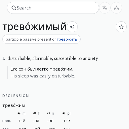
трево́жимый
participle passive present
of
трево́жить
disturbable
,
alarmable, susceptible to anxiety
1
.
Его сон был легко трево́жим.
His sleep was easily disturbable.
DECLENSION
трево́жим
-
m
f
n
pl
-
ый
-
ая
-
ое
-
ые
nom.
-
ого
-
ой
-
ого
-
ых
gen.