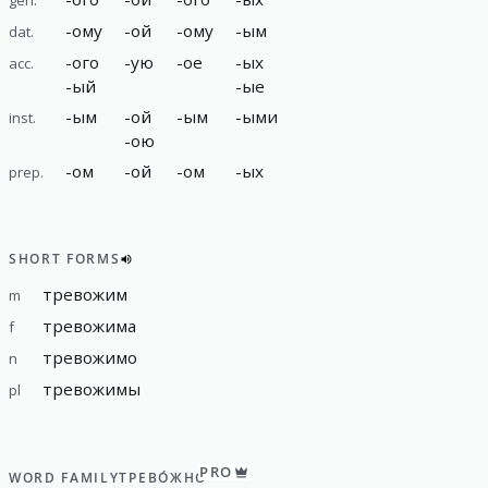
-
ому
-
ой
-
ому
-
ым
dat.
-
ого
-
ую
-
ое
-
ых
acc.
-
ый
-
ые
-
ым
-
ой
-
ым
-
ыми
inst.
-
ою
-
ом
-
ой
-
ом
-
ых
prep.
SHORT FORMS
тревожим
m
тревожима
f
тревожимо
n
тревожимы
pl
PRO
WORD FAMILY
ТРЕВО́ЖНО