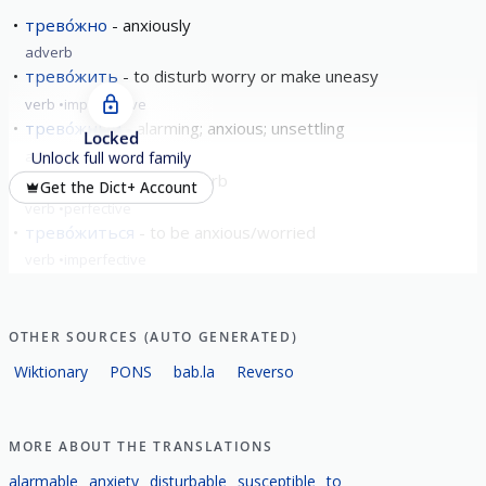
трево́жно
anxiously
adverb
трево́жить
to disturb worry or make uneasy
verb
imperfective
трево́жный
alarming; anxious; unsettling
Locked
adjective
Unlock full word family
потрево́жить
to disturb
Get the Dict+ Account
verb
perfective
трево́житься
to be anxious/worried
verb
imperfective
show all
OTHER SOURCES (AUTO GENERATED)
Wiktionary
PONS
bab.la
Reverso
MORE ABOUT THE TRANSLATIONS
alarmable
anxiety
disturbable
susceptible
to