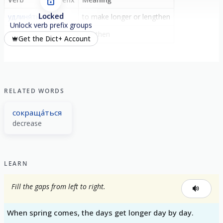
Locked
удлиня́ть
у-
to make longer or lengthen
Unlock verb prefix groups
удлиня́ться
-
lengthen
Get the Dict+ Account
RELATED WORDS
сокраща́ться
decrease
LEARN
Fill the gaps from left to right.
When spring comes, the days get longer day by day.