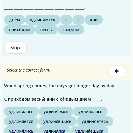
_____ _____ _____ _____ _____ _____ _____ _____.
днём
удлиня́ются
с
с
дни
прихо́дом
весны́
ка́ждым
skip
Select the correct form.
When spring comes, the days get longer day by day.
С прихо́дом весны́ дни с ка́ждым днём _____.
удлиня́лось
удлиня́емся
удлиня́лась
удлиня́ется
удлинявшись
удлиня́етесь
удлиня́лись
удлиня́лся
удлиня́ешься