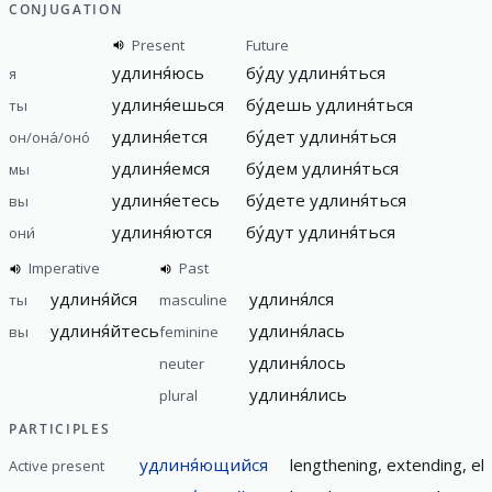
CONJUGATION
Present
Future
удлиня́юсь
бу́ду
удлиня́ться
я
удлиня́ешься
бу́дешь
удлиня́ться
ты
удлиня́ется
бу́дет
удлиня́ться
он/она́/оно́
удлиня́емся
бу́дем
удлиня́ться
мы
удлиня́етесь
бу́дете
удлиня́ться
вы
удлиня́ются
бу́дут
удлиня́ться
они́
Imperative
Past
удлиня́йся
удлиня́лся
ты
masculine
удлиня́йтесь
удлиня́лась
вы
feminine
удлиня́лось
neuter
удлиня́лись
plural
PARTICIPLES
удлиня́ющийся
lengthening, extending, el
Active present