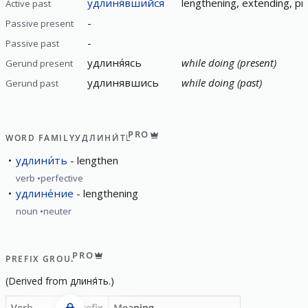
удлиня́вшийся
lengthening, extending, pr
Active past
-
Passive present
-
Passive past
удлиня́ясь
while doing (present)
Gerund present
удлинявшись
while doing (past)
Gerund past
PRO
WORD FAMILY
УДЛИНИ́ТЬ
удлини́ть
lengthen
verb
perfective
удлине́ние
lengthening
noun
neuter
PRO
PREFIX GROUP
(
Derived from
длиня́ть
.)
Verb
Prefix
Meaning