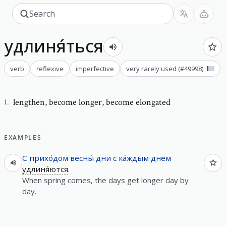
удлиня́ться
verb
reflexive
imperfective
very rarely used
(#
49998
)
lengthen
,
become longer, become elongated
1
.
EXAMPLES
С
прихо́дом
весны́
дни
с
ка́ждым
днём
удлиня́ются
.
When spring comes, the days get longer day by
day.