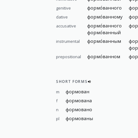
формо́ванного
фор
genitive
формо́ванному
фор
dative
формо́ванного
фор
accusative
формо́ванный
формо́ванным
фор
instrumental
фор
формо́ванном
фор
prepositional
SHORT FORMS
формован
m
формована
f
формовано
n
формованы
pl