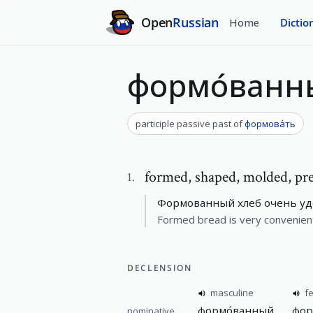
Open
Russian
Home
Dictio
формо́ванн
participle passive past
of
формова́ть
formed
,
shaped, molded, pr
1
.
Формованный хлеб очень удо
Formed bread is very convenient 
DECLENSION
masculine
f
формо́ванный
фор
nominative