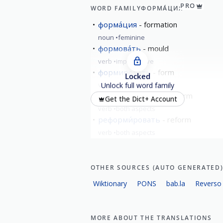
PRO
WORD FAMILY
ФОРМА́ЦИЯ
форма́ция
formation
noun
feminine
формова́ть
mould
verb
imperfective
формирова́ть
form
Locked
verb
imperfective
Unlock full word family
деформи́ровать
deform
Get the Dict+ Account
verb
both aspects
реформи́ровать
reform
verb
both aspects
show all
OTHER SOURCES (AUTO GENERATED
Wiktionary
PONS
bab.la
Reverso
MORE ABOUT THE TRANSLATIONS