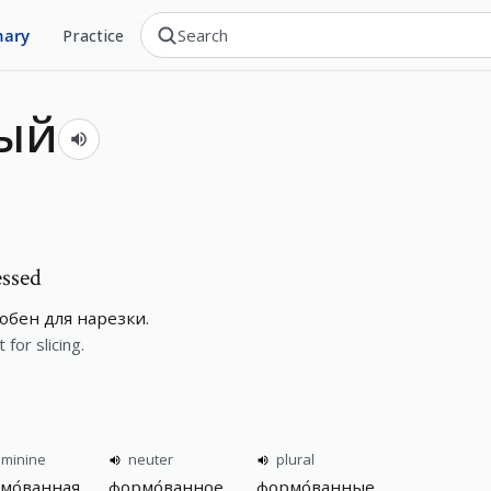
nary
Practice
ый
essed
бен для нарезки.
for slicing.
eminine
neuter
plural
мо́ванная
формо́ванное
формо́ванные