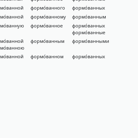
мо́ванной
формо́ванного
формо́ванных
мо́ванной
формо́ванному
формо́ванным
мо́ванную
формо́ванное
формо́ванных
формо́ванные
мо́ванной
формо́ванным
формо́ванными
мо́ванною
мо́ванной
формо́ванном
формо́ванных