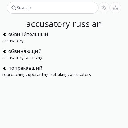
accusatory
russian
обвини́тельный
accusatory
обвиня́ющий
accusatory, accusing
попрека́вший
reproaching, upbraiding, rebuking, accusatory