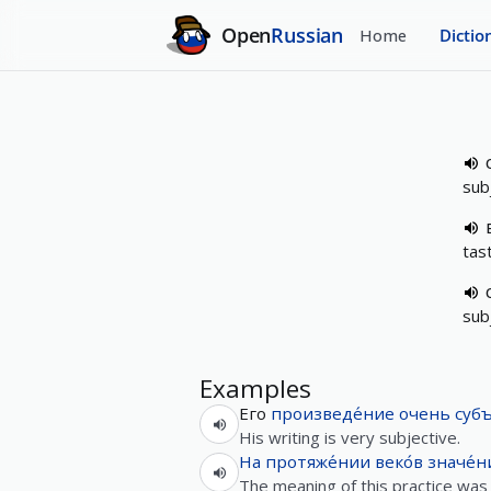
Open
Russian
Home
Dictio
sub
tas
sub
Examples
Его
произведе́ние
очень
суб
His writing is very subjective.
На
протяже́нии
веко́в
значе́н
The meaning of this practice was 