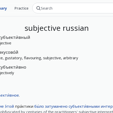
nary
Practice
subjective
russian
субъекти́вный
jective
вкусово́й
te, gustatory, flavouring, subjective, arbitrary
субъекти́вно
jectively
ъекти́вное
.
ие
э́той
пра́ктики
бы́ло
затуманено
субъекти́вными
интер
obfuscated by centuries of the practitioners' subjective interpret