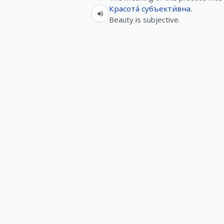
Красота́
субъекти́вна
.
Beauty is subjective.