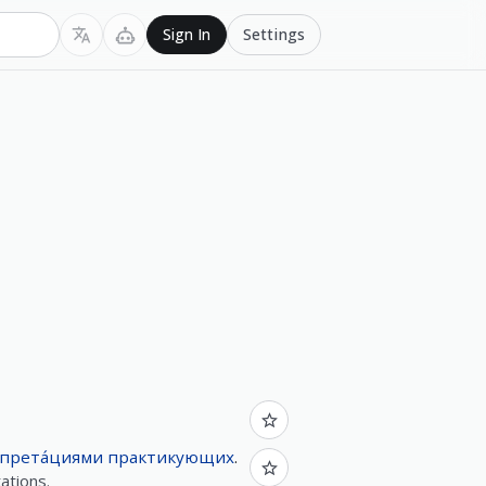
Settings
Sign In
прета́циями
практикующих
.
ations.