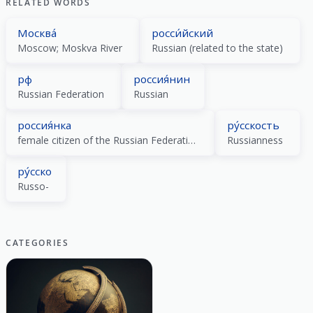
RELATED WORDS
Москва́
росси́йский
Moscow; Moskva River
Russian (related to the state)
рф
россия́нин
Russian Federation
Russian
россия́нка
ру́сскость
female citizen of the Russian Federation
Russianness
ру́сско
Russo-
CATEGORIES