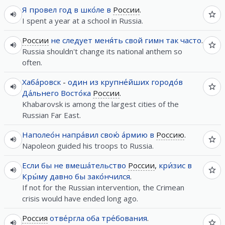
Я
провел
год
в
шко́ле
в
России
.
I spent a year at a school in Russia.
России
не следует
меня́ть
свой
гимн
так
часто
.
Russia shouldn't change its national anthem so
often.
Хаба́ровск
-
один
из
крупне́йших
городо́в
Да́льнего
Восто́ка
России
.
Khabarovsk is among the largest cities of the
Russian Far East.
Наполео́н
напра́вил
свою́
а́рмию
в
Россию
.
Napoleon guided his troops to Russia.
Если
бы
не
вмеша́тельство
России
,
кри́зис
в
Кры́му
давно
бы
зако́нчился
.
If not for the Russian intervention, the Crimean
crisis would have ended long ago.
Россия
отве́ргла
оба
тре́бования
.