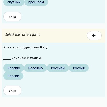
спу́тник
про́шлом
skip
Select the correct form.
Russia is bigger than Italy.
_____ крупне́е Италии.
Росси́ю
Росси́ею
Росси́ей
Росси́я
Росси́и
skip