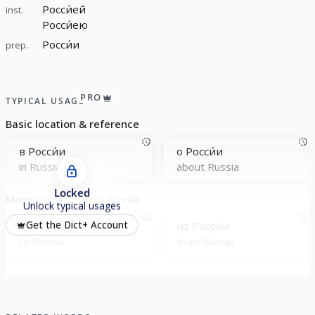
Росси́ей
inst.
Росси́ею
Росси́и
prep.
PRO
TYPICAL USAGE
Basic location & reference
в Росси́и
о Росси́и
in Russia
about Russia
Locked
Movement: to/from Russia
Unlock typical usages
в Росси́ю
из Росси́и
Get the Dict+ Account
to Russia
from Russia