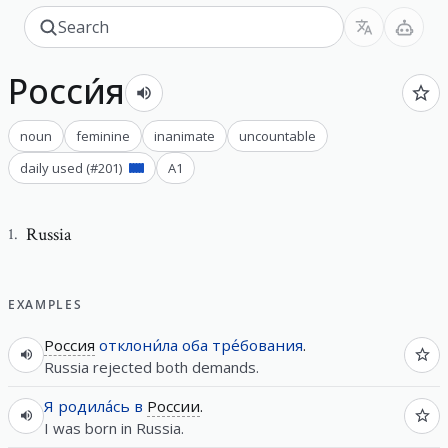
Росси́я
noun
feminine
inanimate
uncountable
daily used
(#
201
)
A1
Russia
1
.
EXAMPLES
Россия
отклони́ла
оба
тре́бования
.
Russia rejected both demands.
Я
родила́сь
в
России
.
I was born in Russia.