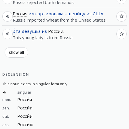
Russia rejected both demands.
Россия
импорти́ровала
пшени́цу
из
США
.
Russia imported wheat from the United States.
Э́та
де́вушка
из
России
.
This young lady is from Russia.
show all
DECLENSION
This noun exists in singular form only.
singular
Росси́я
nom.
Росси́и
gen.
Росси́и
dat.
Росси́ю
acc.