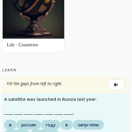
Life - Countries
LEARN
Fill the gaps from left to right.
A satellite was launched in Russia last year.
_____ _____ _____ _____ _____ _____ _____.
в
россии
году
в
запусти́ли