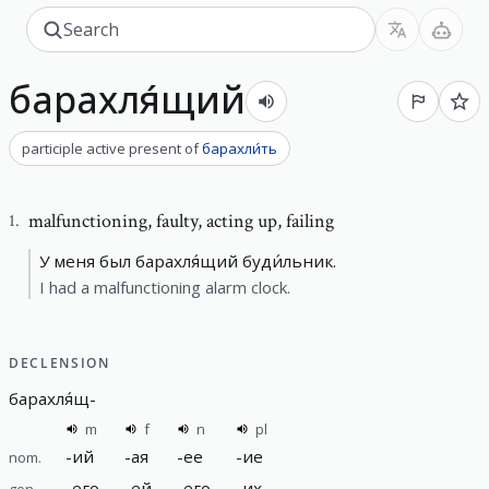
барахля́щий
participle active present
of
барахли́ть
malfunctioning
,
faulty, acting up, failing
1
.
У меня был барахля́щий буди́льник.
I had a malfunctioning alarm clock.
DECLENSION
барахля́щ
-
m
f
n
pl
-
ий
-
ая
-
ее
-
ие
nom.
-
его
-
ей
-
его
-
их
gen.