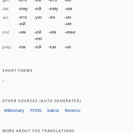
-
ему
-
ей
-
ему
-
им
dat.
-
его
-
ую
-
ее
-
их
acc.
-
ий
-
ие
-
им
-
ей
-
им
-
ими
inst.
-
ею
-
ем
-
ей
-
ем
-
их
prep.
SHORT FORMS
-
OTHER SOURCES (AUTO GENERATED)
Wiktionary
PONS
bab.la
Reverso
MORE ABOUT THE TRANSLATIONS