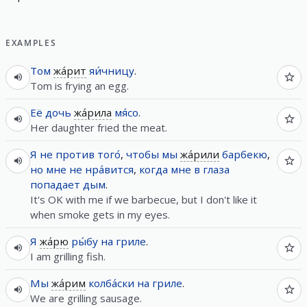
EXAMPLES
Том
жа́рит
яи́чницу
.
Tom is frying an egg.
Её
дочь
жа́рила
мя́со
.
Her daughter fried the meat.
Я
не
против
того́
,
чтобы
мы
жа́рили
барбекю
,
но
мне
не
нра́вится
,
когда
мне
в
глаза
попадает
дым
.
It's OK with me if we barbecue, but I don't like it
when smoke gets in my eyes.
Я
жа́рю
ры́бу
на
гриле
.
I am grilling fish.
Мы
жа́рим
колба́ски
на
гриле
.
We are grilling sausage.