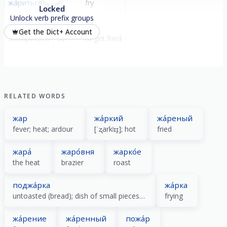
жа́риться
-
fry
Locked
Unlock verb prefix groups
зажа́рить
за-
fry
Get the Dict+ Account
зажа́риться
за-
to get fried
RELATED WORDS
жар
жа́ркий
жа́реный
fever; heat; ardour
[ˈʐarkʲɪɪ̯]; hot
fried
жара́
жаро́вня
жарко́е
the heat
brazier
roast
поджа́рка
жа́рка
untoasted (bread); dish of small pieces of meat
frying
жа́рение
жа́ренный
пожа́р