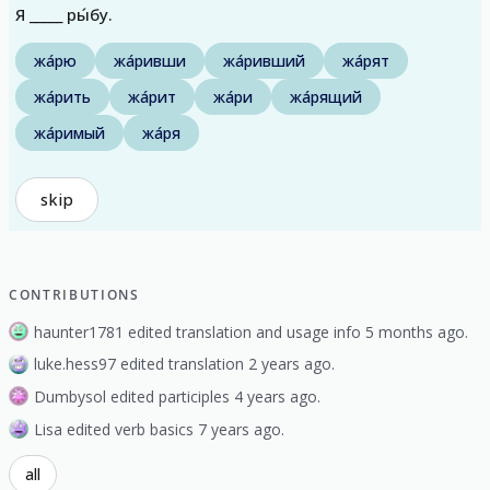
Я _____ ры́бу.
жа́рю
жа́ривши
жа́ривший
жа́рят
жа́рить
жа́рит
жа́ри
жа́рящий
жа́римый
жа́ря
skip
CONTRIBUTIONS
haunter1781 edited translation and usage info 5 months ago.
luke.hess97 edited translation 2 years ago.
Dumbysol edited participles 4 years ago.
Lisa edited verb basics 7 years ago.
all