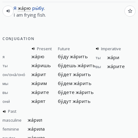
Я
жа́рю
ры́бу
.
I am frying fish.
CONJUGATION
Present
Future
Imperative
жа́рю
бу́ду жа́рить
я
жа́ри
ты
жа́ришь
бу́дешь жа́рить
ты
жа́рите
вы
жа́рит
бу́дет жа́рить
он/она́/оно́
жа́рим
бу́дем жа́рить
мы
жа́рите
бу́дете жа́рить
вы
жа́рят
бу́дут жа́рить
они́
Past
жа́рил
masculine
жа́рила
feminine
жа́рило