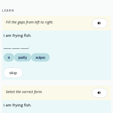
LEARN
Fill the gaps from left to right.
I am frying fish.
_____ _____ _____.
я
ры́бу
жа́рю
skip
Select the correct form.
I am frying fish.