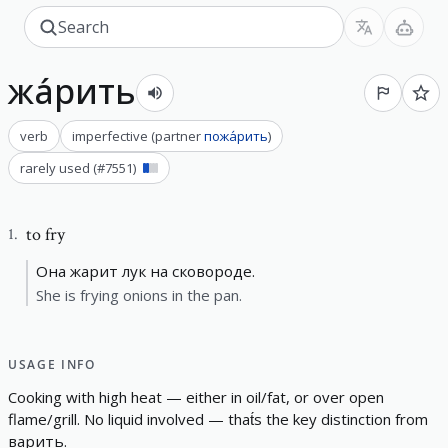
жа́рить
verb
imperfective
(
partner
пожа́рить
)
rarely used
(#
7551
)
to fry
1
.
Она жарит лук на сковороде.
She is frying onions in the pan.
USAGE INFO
C
o
o
k
i
n
g
w
i
t
h
h
i
g
h
h
e
a
t
—
e
i
t
h
e
r
i
n
o
i
l
/
f
a
t
,
o
r
o
v
e
r
o
p
e
n
f
a
m
e
/
g
r
i
l
l
.
N
o
l
i
q
u
i
d
i
n
v
o
l
v
e
d
—
t
h
a
t
s
t
h
e
k
e
y
d
i
s
t
i
n
c
t
i
o
n
f
r
o
m
варить
.