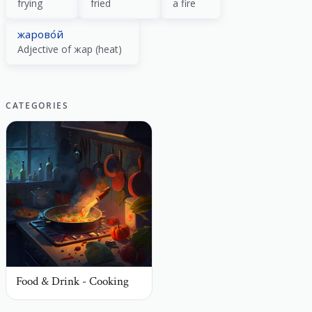
frying
fried
a fire
жарово́й
Adjective of жар (heat)
CATEGORIES
Food & Drink - Cooking