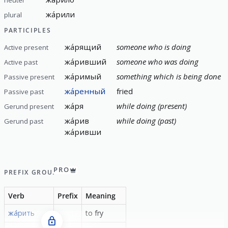
neuter
жа́рили
plural
PARTICIPLES
жа́рящий
someone who is doing
Active present
жа́ривший
someone who was doing
Active past
жа́римый
something which is being done
Passive present
жа́ренный
fried
Passive past
жа́ря
while doing (present)
Gerund present
жа́рив
while doing (past)
Gerund past
жа́ривши
PRO
PREFIX GROUP
Verb
Prefix
Meaning
жа́рить
-
to fry