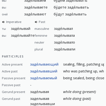
заде́лываем
бу́дем заде́лывать
мы
заде́лываете
бу́дете заде́лывать
вы
заде́лывают
бу́дут заде́лывать
они́
Imperative
Past
заде́лывай
заде́лывал
ты
masculine
заде́лывайте
заде́лывала
вы
feminine
заде́лывало
neuter
заде́лывали
plural
PARTICIPLES
заде́лывающий
sealing, filling, patching u
Active present
заде́лывавший
who was patching up, who
Active past
заде́лываемый
being sealed, being close
Passive present
-
Passive past
заде́лывая
while doing (present)
Gerund present
заделывав
while doing (past)
Gerund past
заделывавши