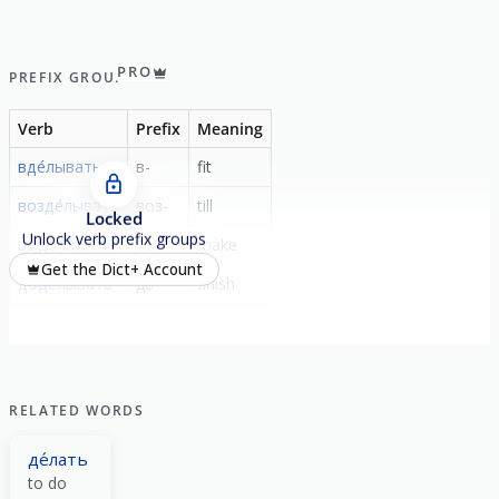
PRO
PREFIX GROUP
Verb
Prefix
Meaning
вде́лывать
в-
fit
возде́лывать
воз-
till
Locked
Unlock verb prefix groups
выде́лывать
вы-
make
Get the Dict+ Account
доде́лывать
до-
finish
RELATED WORDS
де́лать
to do