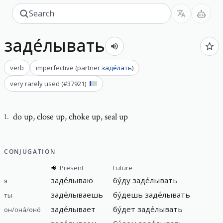
заде́лывать
verb
imperfective
(
partner
заде́лать
)
very rarely used
(#
37921
)
do up
,
close up, choke up, seal up
1
.
CONJUGATION
Present
Future
заде́лываю
бу́ду заде́лывать
я
заде́лываешь
бу́дешь заде́лывать
ты
заде́лывает
бу́дет заде́лывать
он/она́/оно́