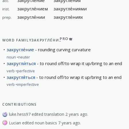
закругле́ние
закругле́ния
acc.
закругле́нием
закругле́ниями
inst.
закругле́нии
закругле́ниях
prep.
PRO
WORD FAMILY
ЗАКРУГЛЕ́НИЕ
закругле́ние
rounding curving curvature
noun
neuter
закругли́ться
to round off/to wrap it up/bring to an end
verb
perfective
закругля́ться
to round off/to wrap it up/bring to an end
verb
imperfective
CONTRIBUTIONS
luke.hess97 edited translation 2 years ago.
Lucian edited noun basics 7 years ago.