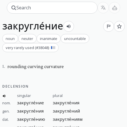
закругле́ние
noun
neuter
inanimate
uncountable
very rarely used
(#
38048
)
rounding curving curvature
1
.
DECLENSION
singular
plural
закругле́ние
закругле́ния
nom.
закругле́ния
закругле́ний
gen.
закругле́нию
закругле́ниям
dat.