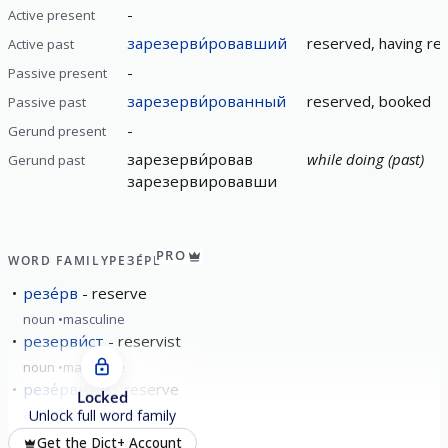
-
Active present
зарезерви́ровавший
reserved, having re
Active past
-
Passive present
зарезерви́рованный
reserved, booked
Passive past
-
Gerund present
зарезерви́ровав
while doing (past)
Gerund past
зарезервировавши
PRO
WORD FAMILY
РЕЗЕ́РВ
резе́рв
reserve
noun
masculine
резерви́ст
reservist
noun
masculine
резе́рвный
reserve
Locked
adjective
Unlock full word family
резервуа́р
reservoir
Get the Dict+ Account