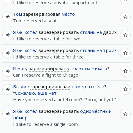
I'd like to reserve a private compartment.
Том
зарезервировал
ме́сто
.
Tom reserved a seat.
Я
бы
хоте́л
зарезервировать
столик
на
двоих.
I'd like to reserve a table for two.
Я
бы
хоте́л
зарезервировать
столик
на
троих
.
I'd like to reserve a table for three.
Я
могу́
зарезервировать
полёт
на
Чика́го
?
Can I reserve a flight to Chicago?
Вы
уже
зарезервировали
но́мер
в
оте́ле
? -
"
Сожале́ю
,
ещё
нет
".
Have you reserved a hotel room? "Sorry, not yet."
Я
бы
хоте́л
зарезервировать
одноме́стный
но́мер
.
I'd like to reserve a single room.