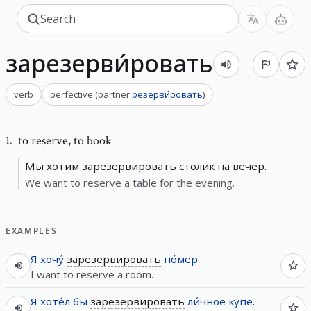
зарезерви́ровать
verb
perfective
(
partner
резерви́ровать
)
to reserve
,
to book
1
.
Мы хотим зарезервировать столик на вечер.
We want to reserve a table for the evening.
EXAMPLES
Я
хочу́
зарезервировать
но́мер
.
I want to reserve a room.
Я
хоте́л
бы
зарезервировать
ли́чное
купе
.