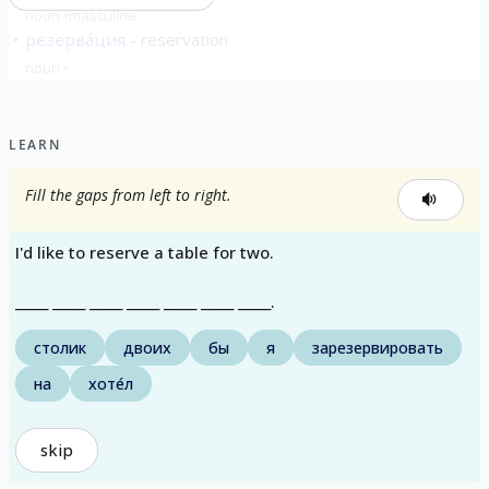
noun
masculine
резерва́ция
reservation
noun
show all
LEARN
Fill the gaps from left to right.
I'd like to reserve a table for two.
_____ _____ _____ _____ _____ _____ _____.
столик
двоих
бы
я
зарезервировать
на
хоте́л
skip