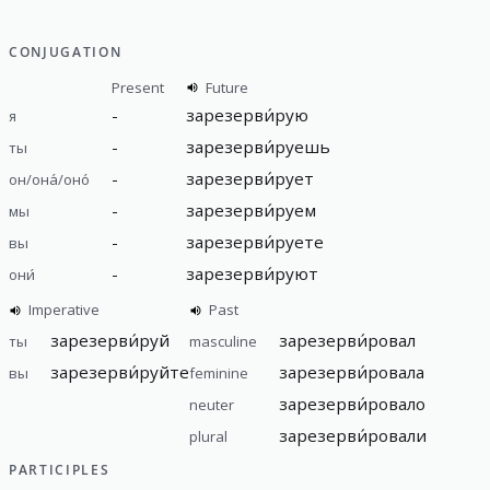
CONJUGATION
Present
Future
-
зарезерви́рую
я
-
зарезерви́руешь
ты
-
зарезерви́рует
он/она́/оно́
-
зарезерви́руем
мы
-
зарезерви́руете
вы
-
зарезерви́руют
они́
Imperative
Past
зарезерви́руй
зарезерви́ровал
ты
masculine
зарезерви́руйте
зарезерви́ровала
вы
feminine
зарезерви́ровало
neuter
зарезерви́ровали
plural
PARTICIPLES