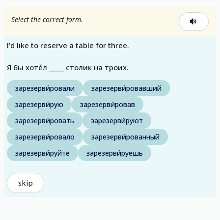
Select the correct form.
I'd like to reserve a table for three.
Я бы хоте́л _____ столик на троих.
зарезерви́ровали
зарезерви́ровавший
зарезерви́рую
зарезерви́ровав
зарезерви́ровать
зарезерви́руют
зарезерви́ровало
зарезерви́рованный
зарезерви́руйте
зарезерви́руешь
skip