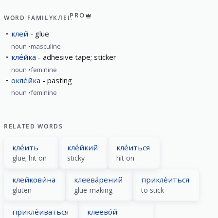
PRO
WORD FAMILY
КЛЕЙ
клей
glue
noun
masculine
кле́йка
adhesive tape; sticker
noun
feminine
окле́йка
pasting
noun
feminine
RELATED WORDS
кле́ить
кле́йкий
кле́иться
glue; hit on
sticky
hit on
клейкови́на
клеева́рений
прикле́иться
gluten
glue-making
to stick
прикле́иваться
клеево́й