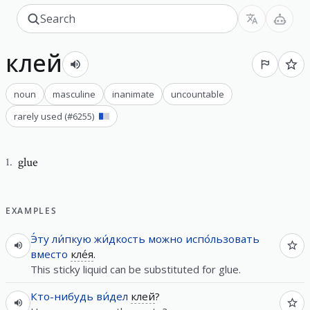
клей
noun
masculine
inanimate
uncountable
rarely used
(#
6255
)
glue
1
.
EXAMPLES
Э́ту
ли́пкую
жи́дкость
можно
испо́льзовать
вместо
кле́я
.
This sticky liquid can be substituted for glue.
Кто-нибудь
ви́дел
клей
?