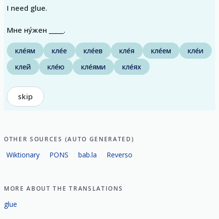
I need glue.
Мне ну́жен _____.
кле́ям
кле́е
кле́ев
кле́я
кле́ем
кле́и
клей
кле́ю
кле́ями
кле́ях
skip
OTHER SOURCES (AUTO GENERATED)
Wiktionary
PONS
bab.la
Reverso
MORE ABOUT THE TRANSLATIONS
glue