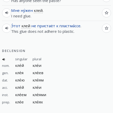
Has anyone seen the paste?
Мне
ну́жен
клей
.
I need glue.
Э́тот
клей
не
пристаёт
к
пластма́ссе
.
This glue does not adhere to plastic.
DECLENSION
singular
plural
кле́й
кле́и
nom.
кле́я
кле́ев
gen.
кле́ю
кле́ям
dat.
кле́й
кле́и
acc.
кле́ем
кле́ями
inst.
кле́е
кле́ях
prep.