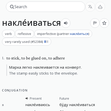
накле́иваться
verb
reflexive
imperfective
(
partner
накле́иться
)
very rarely used
(#
52384
)
to stick
,
to be glued on, to adhere
1
.
Марка легко наклеивается на конверт.
The stamp easily sticks to the envelope.
CONJUGATION
Present
Future
накле́иваюсь
бу́ду накле́иваться
я