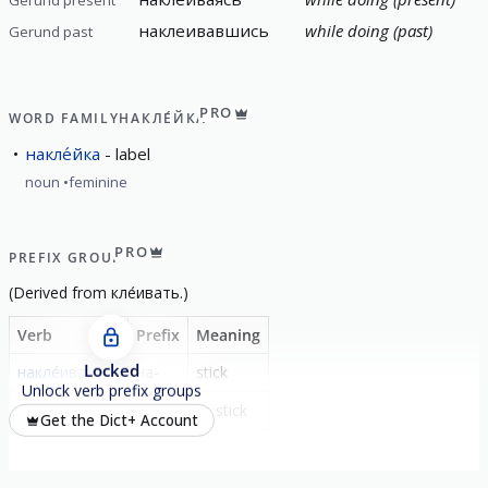
наклеивавшись
while doing (past)
Gerund past
PRO
WORD FAMILY
НАКЛЕ́ЙКА
накле́йка
label
noun
feminine
PRO
PREFIX GROUP
(
Derived from
кле́ивать
.)
Verb
Prefix
Meaning
Locked
накле́ивать
на-
stick
Unlock verb prefix groups
накле́иваться
-
to stick
Get the Dict+ Account