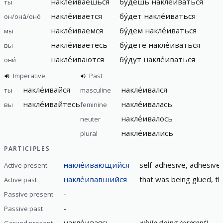
накле́иваешься
бу́дешь накле́иваться
ты
накле́ивается
бу́дет накле́иваться
он/она́/оно́
накле́иваемся
бу́дем накле́иваться
мы
накле́иваетесь
бу́дете накле́иваться
вы
накле́иваются
бу́дут накле́иваться
они́
Imperative
Past
накле́ивайся
накле́ивался
ты
masculine
накле́ивайтесь
накле́ивалась
вы
feminine
накле́ивалось
neuter
накле́ивались
plural
PARTICIPLES
накле́ивающийся
self-adhesive, adhesive,
Active present
накле́ивавшийся
that was being glued, th
Active past
-
Passive present
-
Passive past
накле́иваясь
while doing (present)
Gerund present