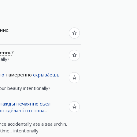
нно
.
.
енно
?
ally?
то
намеренно
скрыва́ешь
ur beauty intentionally?
нажды
нечаянно
съел
он
сде́лал
э́то
снова
...
e accidentally ate a sea urchin.
ime... intentionally.