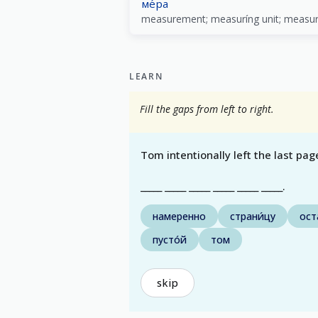
ме́ра
measurement; measuríng unit; measu
LEARN
Fill the gaps from left to right.
Tom intentionally left the last pag
_____ _____ _____ _____ _____ _____.
намеренно
страни́цу
ост
пусто́й
том
skip