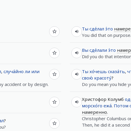
.
Ты
сде́лал
э́то
намере
You did that on purpose
Вы
сде́лали
э́то
намер
Did you do that intention
л
,
случа́йно
ли
или
Ты
хо́чешь
сказа́ть
,
ч
свою́
красоту́
?
 by accident or by design.
Do you mean you hide yo
Христофор Колумб
од
морско́го
ежа́
.
Потом
намеренно
.
Christopher Columbus onc
ал
?
Then, he did it a second t
ou?