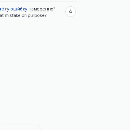
л
э́ту
оши́бку
намеренно
?
hat mistake on purpose?