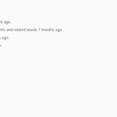
hs ago.
 info and related words 7 months ago.
s ago.
o.
)