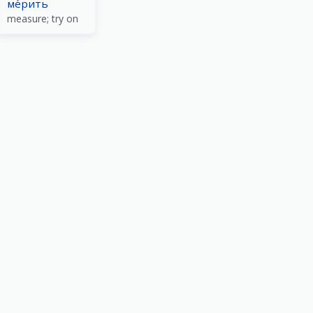
ме́рить
measure; try on